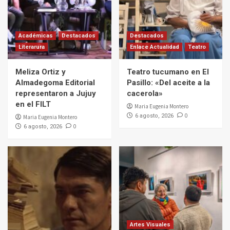
Académicas
Destacados
Destacados
Literarura
Enlace Actualidad
Teatro
Meliza Ortiz y
Teatro tucumano en El
Almadegoma Editorial
Pasillo: «Del aceite a la
representaron a Jujuy
cacerola»
en el FILT
Maria Eugenia Montero
0
6 agosto, 2026
Maria Eugenia Montero
0
6 agosto, 2026
Artes Visuales