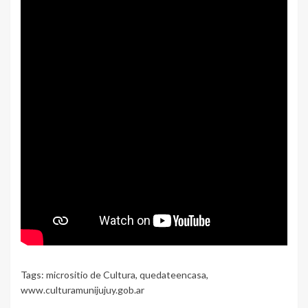
Tags:
micrositio de Cultura
,
quedateencasa
,
www.culturamunijujuy.gob.ar