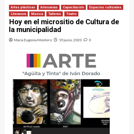
Artes plásticas
Artesanias
Capacitación
Espacios culturales
Literarura
Música
Talleres
Teatro
Hoy en el micrositio de Cultura de
la municipalidad
Maria Eugenia Montero
19 junio, 2020
0