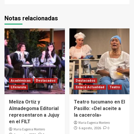
Notas relacionadas
Académicas
Destacados
Destacados
Literarura
Enlace Actualidad
Teatro
Meliza Ortiz y
Teatro tucumano en El
Almadegoma Editorial
Pasillo: «Del aceite a
representaron a Jujuy
la cacerola»
en el FILT
Maria Eugenia Montero
0
6 agosto, 2026
Maria Eugenia Montero