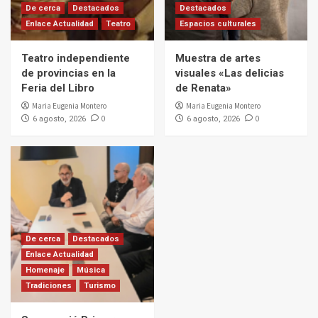
De cerca
Destacados
Destacados
Enlace Actualidad
Teatro
Espacios culturales
Teatro independiente
Muestra de artes
de provincias en la
visuales «Las delicias
Feria del Libro
de Renata»
Maria Eugenia Montero
Maria Eugenia Montero
0
0
6 agosto, 2026
6 agosto, 2026
De cerca
Destacados
Enlace Actualidad
Homenaje
Música
Tradiciones
Turismo