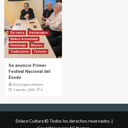
De cerca
Destacados
Enlace Actualidad
Homenaje
Música
Tradiciones
Turismo
Se anunció Primer
Festival Nacional del
Éxodo
Maria Eugenia Montero
0
3 agosto, 2026
Enlace Cultura © Todos los derechos reservados.
|
CoverNews
por AF themes.