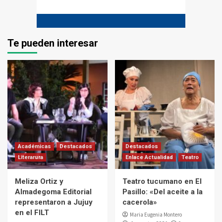
Te pueden interesar
Académicas
Destacados
Destacados
Literarura
Enlace Actualidad
Teatro
Meliza Ortiz y
Teatro tucumano en El
Almadegoma Editorial
Pasillo: «Del aceite a la
representaron a Jujuy
cacerola»
en el FILT
Maria Eugenia Montero