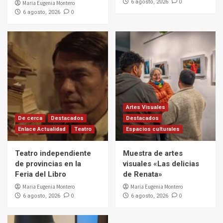
0
6 agosto, 2026
Maria Eugenia Montero
0
6 agosto, 2026
Artes Visuales
De cerca
Destacados
Destacados
Enlace Actualidad
Teatro
Espacios culturales
Teatro independiente
Muestra de artes
de provincias en la
visuales «Las delicias
Feria del Libro
de Renata»
Maria Eugenia Montero
Maria Eugenia Montero
0
0
6 agosto, 2026
6 agosto, 2026