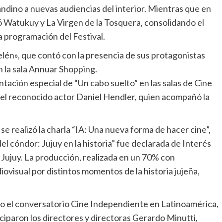
andino a nuevas audiencias del interior. Mientras que en
ó Watukuy y La Virgen de la Tosquera, consolidando el
a programación del Festival.
lén», que contó con la presencia de sus protagonistas
n la sala Annuar Shopping.
ación especial de “Un cabo suelto” en las salas de Cine
el reconocido actor Daniel Hendler, quien acompañó la
se realizó la charla “IA: Una nueva forma de hacer cine”,
del cóndor: Jujuy en la historia” fue declarada de Interés
e Jujuy. La producción, realizada en un 70% con
diovisual por distintos momentos de la historia jujeña,
abo el conversatorio Cine Independiente en Latinoamérica,
iparon los directores y directoras Gerardo Minutti,