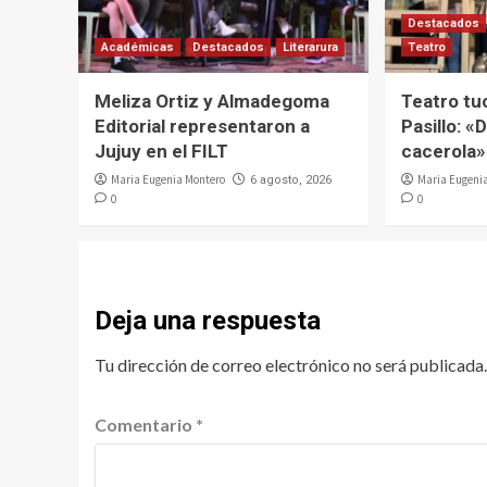
Destacados
Académicas
Destacados
Literarura
Teatro
Meliza Ortiz y Almadegoma
Teatro tu
Editorial representaron a
Pasillo: «D
Jujuy en el FILT
cacerola»
Maria Eugenia Montero
Maria Eugeni
6 agosto, 2026
0
0
Deja una respuesta
Tu dirección de correo electrónico no será publicada.
Comentario
*