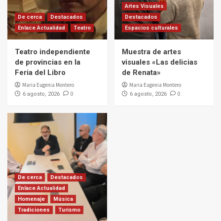
Artes Visuales
De cerca
Destacados
Destacados
Enlace Actualidad
Teatro
Espacios culturales
Teatro independiente
Muestra de artes
de provincias en la
visuales «Las delicias
Feria del Libro
de Renata»
Maria Eugenia Montero
Maria Eugenia Montero
0
0
6 agosto, 2026
6 agosto, 2026
De cerca
Destacados
Enlace Actualidad
Homenaje
Música
Tradiciones
Turismo