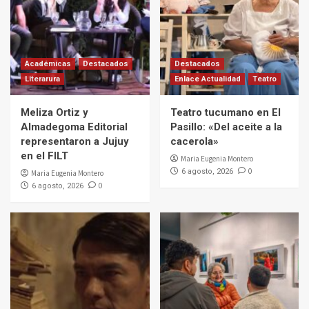
Académicas
Destacados
Destacados
Literarura
Enlace Actualidad
Teatro
Meliza Ortiz y
Teatro tucumano en El
Almadegoma Editorial
Pasillo: «Del aceite a la
representaron a Jujuy
cacerola»
en el FILT
Maria Eugenia Montero
0
6 agosto, 2026
Maria Eugenia Montero
0
6 agosto, 2026