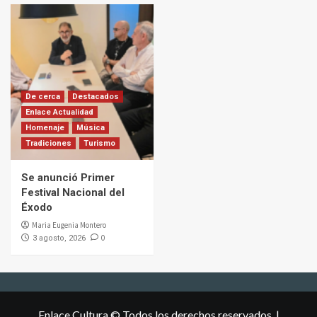
De cerca
Destacados
Enlace Actualidad
Homenaje
Música
Tradiciones
Turismo
Se anunció Primer
Festival Nacional del
Éxodo
Maria Eugenia Montero
0
3 agosto, 2026
Enlace Cultura © Todos los derechos reservados.
|