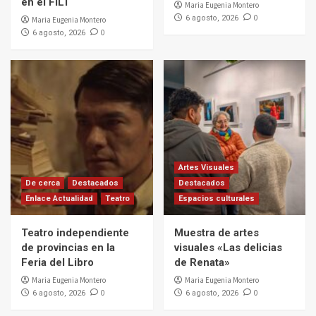
en el FILT
Maria Eugenia Montero
0
6 agosto, 2026
Maria Eugenia Montero
0
6 agosto, 2026
Artes Visuales
De cerca
Destacados
Destacados
Enlace Actualidad
Teatro
Espacios culturales
Teatro independiente
Muestra de artes
de provincias en la
visuales «Las delicias
Feria del Libro
de Renata»
Maria Eugenia Montero
Maria Eugenia Montero
0
0
6 agosto, 2026
6 agosto, 2026