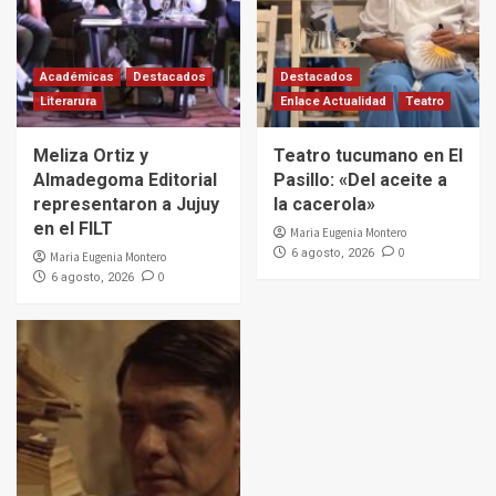
Académicas
Destacados
Destacados
Literarura
Enlace Actualidad
Teatro
Meliza Ortiz y
Teatro tucumano en El
Almadegoma Editorial
Pasillo: «Del aceite a
representaron a Jujuy
la cacerola»
en el FILT
Maria Eugenia Montero
0
6 agosto, 2026
Maria Eugenia Montero
0
6 agosto, 2026