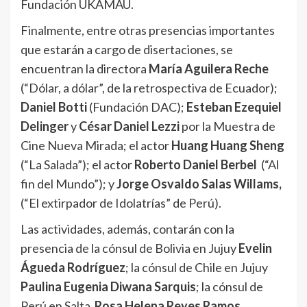
Fundación UKAMAU.
Finalmente, entre otras presencias importantes
que estarán a cargo de disertaciones, se
encuentran la directora
María Aguilera Reche
(“Dólar, a dólar”, de la retrospectiva de Ecuador);
Daniel Botti
(Fundación DAC);
Esteban Ezequiel
Delinger
y
César Daniel Lezzi
por la Muestra de
Cine Nueva Mirada; el actor
Huang Huang Sheng
(“La Salada”); el actor
Roberto Daniel Berbel
(“Al
fin del Mundo”); y
Jorge Osvaldo Salas Willams,
(“El extirpador de Idolatrías” de Perú).
Las actividades, además, contarán con la
presencia de la cónsul de Bolivia en Jujuy
Evelin
Águeda Rodríguez
; la cónsul de Chile en Jujuy
Paulina Eugenia Diwana Sarquis
; la cónsul de
Perú en Salta
Rosa Helena Reyes Ramos
.