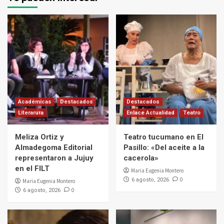
Académicas
Destacados
Destacados
Literarura
Enlace Actualidad
Teatro
Meliza Ortiz y
Teatro tucumano en El
Almadegoma Editorial
Pasillo: «Del aceite a la
representaron a Jujuy
cacerola»
en el FILT
Maria Eugenia Montero
0
6 agosto, 2026
Maria Eugenia Montero
0
6 agosto, 2026