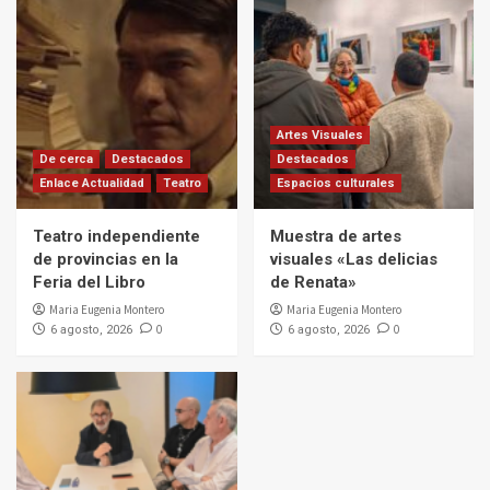
Artes Visuales
De cerca
Destacados
Destacados
Enlace Actualidad
Teatro
Espacios culturales
Teatro independiente
Muestra de artes
de provincias en la
visuales «Las delicias
Feria del Libro
de Renata»
Maria Eugenia Montero
Maria Eugenia Montero
0
0
6 agosto, 2026
6 agosto, 2026