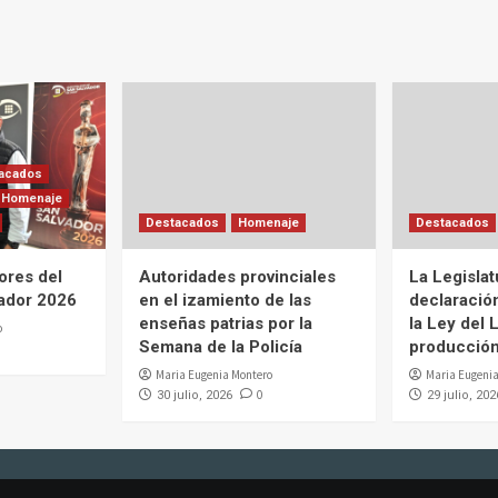
acados
Homenaje
Destacados
Homenaje
Destacados
ores del
Autoridades provinciales
La Legislat
ador 2026
en el izamiento de las
declaració
enseñas patrias por la
la Ley del L
o
Semana de la Policía
producción 
Maria Eugenia Montero
Maria Eugenia
0
30 julio, 2026
29 julio, 202