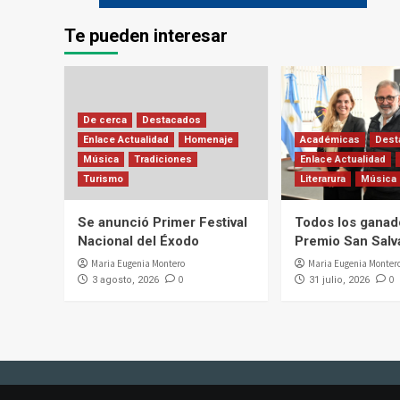
Te pueden interesar
De cerca
Destacados
Enlace Actualidad
Homenaje
Académicas
Dest
Música
Tradiciones
Enlace Actualidad
Turismo
Literarura
Música
Se anunció Primer Festival
Todos los ganad
Nacional del Éxodo
Premio San Salv
Maria Eugenia Montero
Maria Eugenia Monter
0
0
3 agosto, 2026
31 julio, 2026