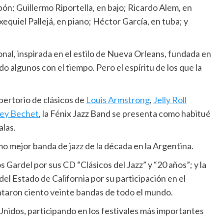
ón; Guillermo Riportella, en bajo; Ricardo Alem, en
xequiel Pallejá, en piano; Héctor García, en tuba; y
onal, inspirada en el estilo de Nueva Orleans, fundada en
 algunos con el tiempo. Pero el espíritu de los que la
pertorio de clásicos de
Louis Armstrong
,
Jelly Roll
ney Bechet
, la Fénix Jazz Band se presenta como habitué
alas.
o mejor banda de jazz de la década en la Argentina.
 Gardel por sus CD “Clásicos del Jazz” y “20 años”; y la
del Estado de California por su participación en el
taron ciento veinte bandas de todo el mundo.
 Unidos, participando en los festivales más importantes