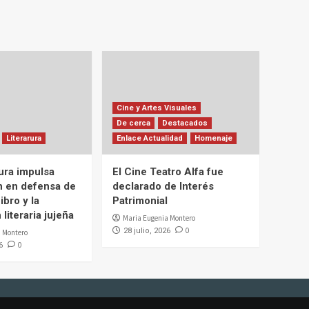
Cine y Artes Visuales
De cerca
Destacados
Literarura
Enlace Actualidad
Homenaje
ura impulsa
El Cine Teatro Alfa fue
n en defensa de
declarado de Interés
ibro y la
Patrimonial
literaria jujeña
Maria Eugenia Montero
0
28 julio, 2026
 Montero
0
6