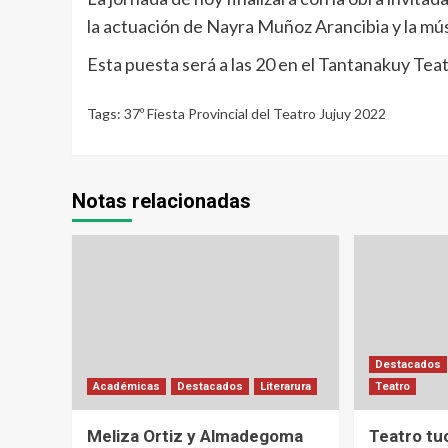
la actuación de Nayra Muñoz Arancibia y la mú
Esta puesta será a las 20 en el Tantanakuy Tea
Tags:
37º Fiesta Provincial del Teatro Jujuy 2022
Notas relacionadas
Destacados
Académicas
Destacados
Literarura
Teatro
Meliza Ortiz y Almadegoma
Teatro tu