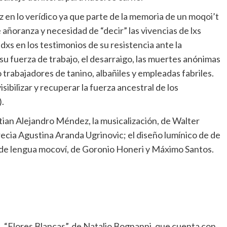
 en lo verídico ya que parte de la memoria de un moqoi’t
añoranza y necesidad de “decir” las vivencias de lxs
xs en los testimonios de su resistencia ante la
 su fuerza de trabajo, el desarraigo, las muertes anónimas
trabajadores de tanino, albañiles y empleadas fabriles.
ibilizar y recuperar la fuerza ancestral de los
).
tian Alejandro Méndez, la musicalización, de Walter
ecia Agustina Aranda Ugrinovic; el diseño lumínico de de
o de lengua mocoví, de Goronio Honeri y Máximo Santos.
da, “Flores Blancas”, de Natalio Bognanni, que cuenta con