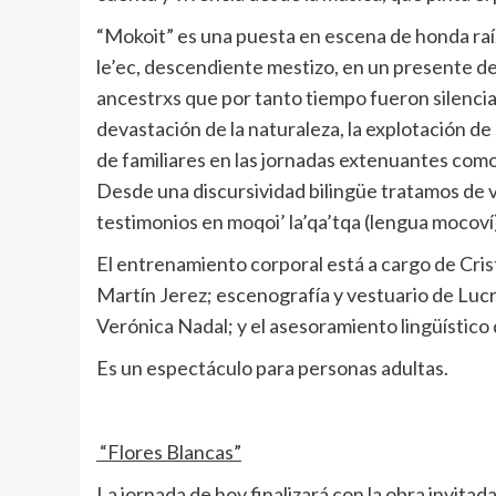
“Mokoit” es una puesta en escena de honda raíz
le’ec, descendiente mestizo, en un presente de 
ancestrxs que por tanto tiempo fueron silenciad
devastación de la naturaleza, la explotación de
de familiares en las jornadas extenuantes como 
Desde una discursividad bilingüe tratamos de vis
testimonios en moqoi’ la’qa’tqa (lengua mocoví
El entrenamiento corporal está a cargo de Cris
Martín Jerez; escenografía y vestuario de Lucr
Verónica Nadal; y el asesoramiento lingüístic
Es un espectáculo para personas adultas.
“Flores Blancas”
La jornada de hoy finalizará con la obra invita