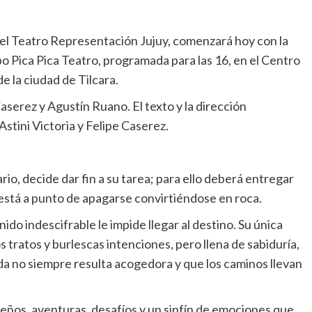
 del Teatro Representación Jujuy, comenzará hoy con la
po Pica Pica Teatro, programada para las 16, en el Centro
e la ciudad de Tilcara.
aserez y Agustín Ruano. El texto y la dirección
stini Victoria y Felipe Caserez.
ario, decide dar fin a su tarea; para ello deberá entregar
 está a punto de apagarse convirtiéndose en roca.
ido indescifrable le impide llegar al destino. Su única
s tratos y burlescas intenciones, pero llena de sabiduría,
ida no siempre resulta acogedora y que los caminos llevan
eños, aventuras, desafíos y un sinfín de emociones que