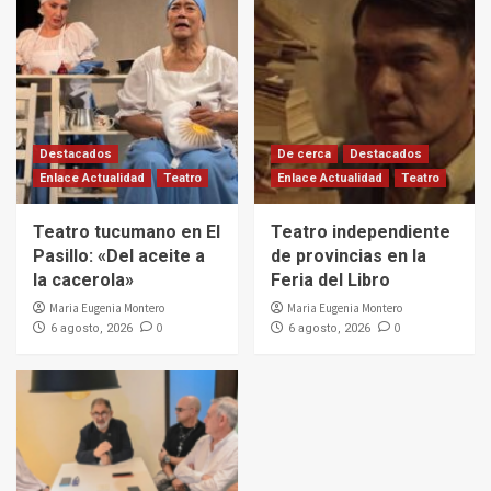
Destacados
De cerca
Destacados
Enlace Actualidad
Teatro
Enlace Actualidad
Teatro
Teatro tucumano en El
Teatro independiente
Pasillo: «Del aceite a
de provincias en la
la cacerola»
Feria del Libro
Maria Eugenia Montero
Maria Eugenia Montero
0
0
6 agosto, 2026
6 agosto, 2026