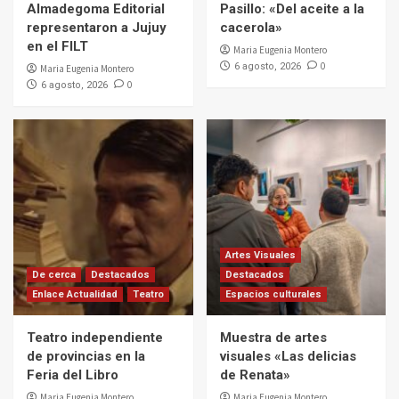
Almadegoma Editorial
Pasillo: «Del aceite a la
representaron a Jujuy
cacerola»
en el FILT
Maria Eugenia Montero
0
6 agosto, 2026
Maria Eugenia Montero
0
6 agosto, 2026
Artes Visuales
De cerca
Destacados
Destacados
Enlace Actualidad
Teatro
Espacios culturales
Teatro independiente
Muestra de artes
de provincias en la
visuales «Las delicias
Feria del Libro
de Renata»
Maria Eugenia Montero
Maria Eugenia Montero