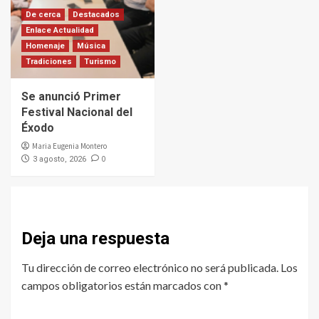
De cerca
Destacados
Enlace Actualidad
Homenaje
Música
Tradiciones
Turismo
Se anunció Primer
Festival Nacional del
Éxodo
Maria Eugenia Montero
0
3 agosto, 2026
Deja una respuesta
Tu dirección de correo electrónico no será publicada.
Los
campos obligatorios están marcados con
*