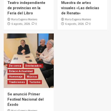
Teatro independiente
Muestra de artes
de provincias en la
visuales «Las delicias
Feria del Libro
de Renata»
Maria Eugenia Montero
Maria Eugenia Montero
0
0
6 agosto, 2026
6 agosto, 2026
De cerca
Destacados
Enlace Actualidad
Homenaje
Música
Tradiciones
Turismo
Se anunció Primer
Festival Nacional del
Éxodo
Maria Eugenia Montero