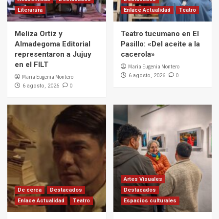
Literarura
Enlace Actualidad
Teatro
Meliza Ortiz y
Teatro tucumano en El
Almadegoma Editorial
Pasillo: «Del aceite a la
representaron a Jujuy
cacerola»
en el FILT
Maria Eugenia Montero
0
6 agosto, 2026
Maria Eugenia Montero
0
6 agosto, 2026
Artes Visuales
De cerca
Destacados
Destacados
Enlace Actualidad
Teatro
Espacios culturales