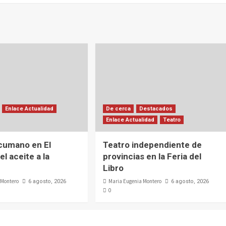
Enlace Actualidad
De cerca
Destacados
Enlace Actualidad
Teatro
cumano en El
Teatro independiente de
el aceite a la
provincias en la Feria del
Libro
 Montero
Maria Eugenia Montero
6 agosto, 2026
6 agosto, 2026
0