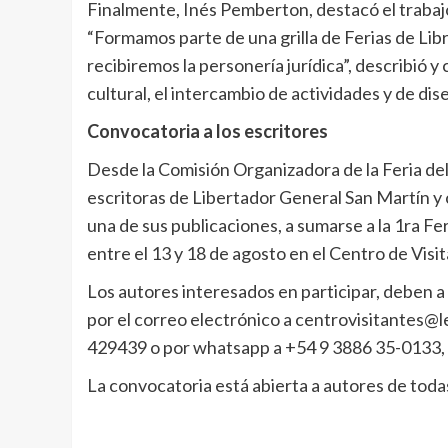
Finalmente, Inés Pemberton, destacó el traba
“Formamos parte de una grilla de Ferias de Libr
recibiremos la personería jurídica”, describió 
cultural, el intercambio de actividades y de dis
Convocatoria a los escritores
Desde la Comisión Organizadora de la Feria del 
escritoras de Libertador General San Martín y
una de sus publicaciones, a sumarse a la 1ra Fer
entre el 13 y 18 de agosto en el Centro de Vis
Los autores interesados en participar, deben a
por el correo electrónico a centrovisitantes@l
429439 o por whatsapp a +54 9 3886 35-0133, de
La convocatoria está abierta a autores de todas