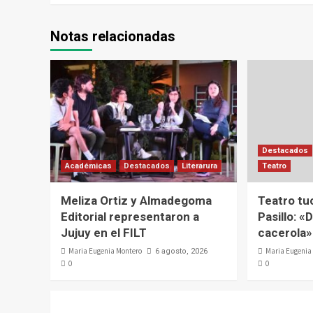
Notas relacionadas
Destacados
Académicas
Destacados
Literarura
Teatro
Meliza Ortiz y Almadegoma
Teatro tu
Editorial representaron a
Pasillo: «D
Jujuy en el FILT
cacerola»
Maria Eugenia Montero
Maria Eugenia
6 agosto, 2026
0
0