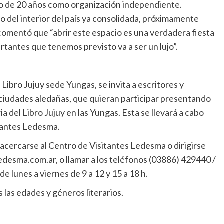
jo de 20 años como organización independiente.
o del interior del país ya consolidada, próximamente
y comentó que “abrir este espacio es una verdadera fiesta
ertantes que tenemos previsto va a ser un lujo”.
Libro Jujuy sede Yungas, se invita a escritores y
 ciudades aledañas, que quieran participar presentando
ia del Libro Jujuy en las Yungas. Esta se llevará a cabo
itantes Ledesma.
 acercarse al Centro de Visitantes Ledesma o dirigirse
edesma.com.ar, o llamar a los teléfonos (03886) 429440 /
 lunes a viernes de 9 a 12 y 15 a 18 h.
 las edades y géneros literarios.