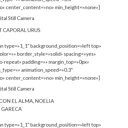
no» center_content=»no» min_height=»none»]
T CAPORAL URUS
mn type=»1_1″ background_position=»left top»
lor=»» border_style=»solid» spacing=»yes»
-repeat» padding=»» margin_top=»0px»
n_type=»» animation_speed=»0.3″
no» center_content=»no» min_height=»none»]
ON EL ALMA, NOELIA
GARECA
mn type=»1_1″ background_position=»left top»