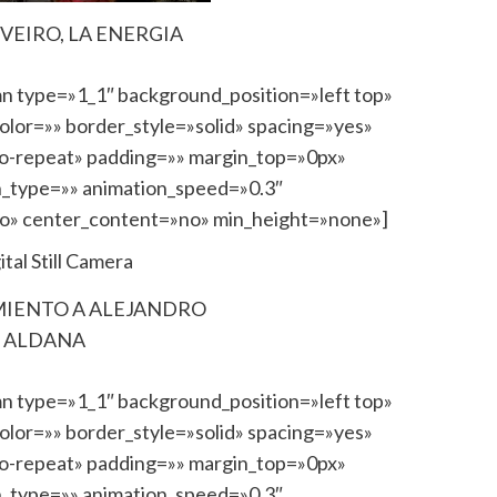
VEIRO, LA ENERGIA
mn type=»1_1″ background_position=»left top»
lor=»» border_style=»solid» spacing=»yes»
-repeat» padding=»» margin_top=»0px»
n_type=»» animation_speed=»0.3″
no» center_content=»no» min_height=»none»]
IENTO A ALEJANDRO
ALDANA
mn type=»1_1″ background_position=»left top»
lor=»» border_style=»solid» spacing=»yes»
-repeat» padding=»» margin_top=»0px»
n_type=»» animation_speed=»0.3″