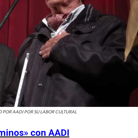
DO POR AADI POR SU LABOR CULTURAL
minos» con AADI