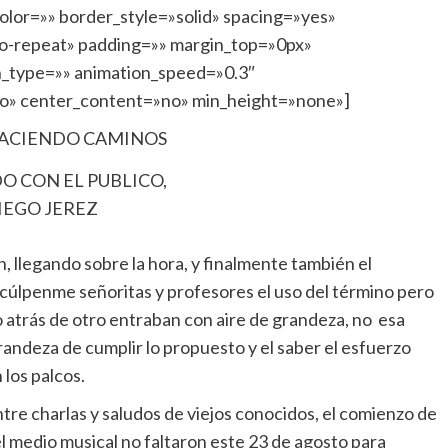
lor=»» border_style=»solid» spacing=»yes»
-repeat» padding=»» margin_top=»0px»
n_type=»» animation_speed=»0.3″
no» center_content=»no» min_height=»none»]
 CON EL PUBLICO,
IEGO JEREZ
 llegando sobre la hora, y finalmente también el
cúlpenme señoritas y profesores el uso del término pero
 atrás de otro entraban con aire de grandeza, no esa
grandeza de cumplir lo propuesto y el saber el esfuerzo
 los palcos.
ntre charlas y saludos de viejos conocidos, el comienzo de
el medio musical no faltaron este 23 de agosto para