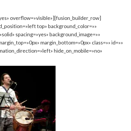
es» overflow=»visible»][fusion_builder_row]
d_position=»left top» background_color=»»
=»solid» spacing=»yes» background_image=»»
argin_top=»0px» margin_bottom=»0px» class=»» id=»»
mation_direction=»left» hide_on_mobile=»no»