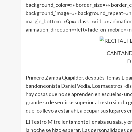
background_color=»» border_size=»» border_co
background_image=»» background_repeat=»no
margin_bottom=»0px» class=»» id=»» animatio
animation_direction=»left» hide_on_mobile=»
CANTANDO
D
Primero Zamba Quipildor, después Tomas Lipán,
bandoneonista Daniel Vedia. Los maestros -dis
hay cosas que no se aprenden en escuelas- uno
grandeza de sentirse superior al resto sino la 
que los llevo a estar ahí, a ocupar sus lugares en
El Teatro Mitre lentamente llenaba su sala, y e
la noche se hizo esperar. Las personalidades d