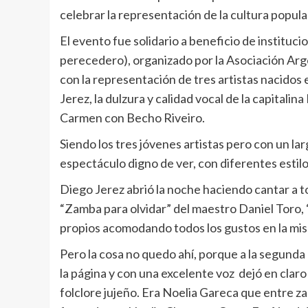
celebrar la representación de la cultura popular
El evento fue solidario a beneficio de instituc
perecedero), organizado por la Asociación Ar
con la representación de tres artistas nacidos e
Jerez, la dulzura y calidad vocal de la capitalin
Carmen con Becho Riveiro.
Siendo los tres jóvenes artistas pero con un la
espectáculo digno de ver, con diferentes estilo
Diego Jerez abrió la noche haciendo cantar a t
“Zamba para olvidar” del maestro Daniel Toro
propios acomodando todos los gustos en la mi
Pero la cosa no quedo ahí, porque a la segunda 
la página y con una excelente voz dejó en clar
folclore jujeño. Era Noelia Gareca que entre za