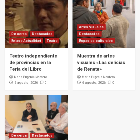
Artes Visuales
De cerca
Destacados
Destacados
Enlace Actualidad
Teatro
Espacios culturales
Teatro independiente
Muestra de artes
de provincias en la
visuales «Las delicias
Feria del Libro
de Renata»
Maria Eugenia Montero
Maria Eugenia Montero
0
0
6 agosto, 2026
6 agosto, 2026
De cerca
Destacados