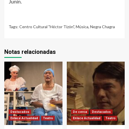
Junín.
Tags:
Centro Cultural "Héctor Tizón"
,
Música
,
Negra Chagra
Notas relacionadas
Destacados
De cerca
Destacados
Enlace Actualidad
Teatro
Enlace Actualidad
Teatro