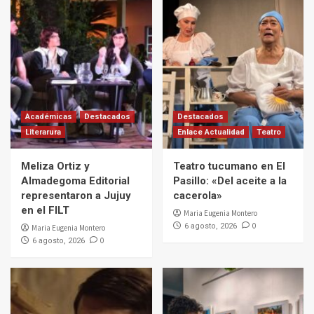
Académicas
Destacados
Destacados
Literarura
Enlace Actualidad
Teatro
Meliza Ortiz y
Teatro tucumano en El
Almadegoma Editorial
Pasillo: «Del aceite a la
representaron a Jujuy
cacerola»
en el FILT
Maria Eugenia Montero
0
6 agosto, 2026
Maria Eugenia Montero
0
6 agosto, 2026