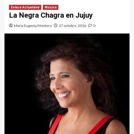
Enlace Actualidad
Música
La Negra Chagra en Jujuy
Maria Eugenia Montero
27 octubre, 2016
0