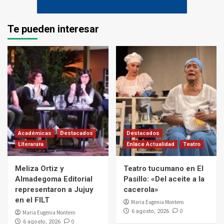
Te pueden interesar
Académicas
Destacados
Destacados
Literarura
Enlace Actualidad
Teatro
Meliza Ortiz y
Teatro tucumano en El
Almadegoma Editorial
Pasillo: «Del aceite a la
representaron a Jujuy
cacerola»
en el FILT
Maria Eugenia Montero
0
6 agosto, 2026
Maria Eugenia Montero
0
6 agosto, 2026