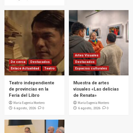
Artes Visuales
De cerca
Destacados
Destacados
Enlace Actualidad
Teatro
Espacios culturales
Teatro independiente
Muestra de artes
de provincias en la
visuales «Las delicias
Feria del Libro
de Renata»
Maria Eugenia Montero
Maria Eugenia Montero
0
0
6 agosto, 2026
6 agosto, 2026