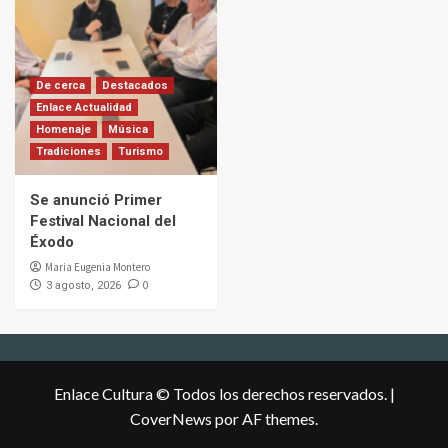
De cerca
Destacados
Enlace Actualidad
Homenaje
Música
Tradiciones
Turismo
Se anunció Primer
Festival Nacional del
Éxodo
Maria Eugenia Montero
0
3 agosto, 2026
Enlace Cultura © Todos los derechos reservados.
|
CoverNews
por AF themes.