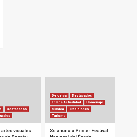
De cerca
Destacados
Enlace Actualidad
Homenaje
s
Destacados
Música
Tradiciones
urales
Turismo
artes visuales
Se anunció Primer Festival
ias de Renata»
Nacional del Éxodo