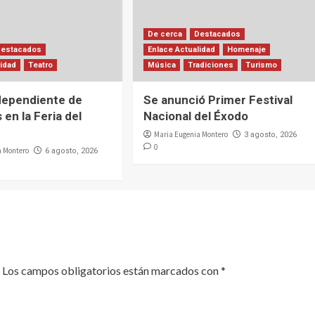
De cerca
Destacados
Destacados
Enlace Actualidad
Homenaje
lidad
Teatro
Música
Tradiciones
Turismo
dependiente de
Se anunció Primer Festival
 en la Feria del
Nacional del Éxodo
Maria Eugenia Montero
3 agosto, 2026
0
a Montero
6 agosto, 2026
Los campos obligatorios están marcados con
*