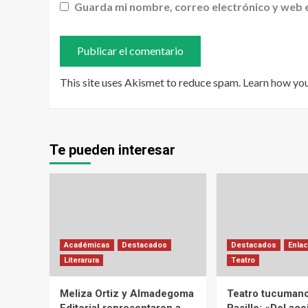
Guarda mi nombre, correo electrónico y web 
This site uses Akismet to reduce spam.
Learn how yo
Te pueden interesar
Académicas
Destacados
Destacados
Enlac
Literarura
Teatro
Meliza Ortiz y Almadegoma
Teatro tucumano
Editorial representaron a
Pasillo: «Del acei