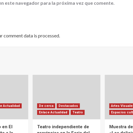
en este navegador para la próxima vez que comente.
ur comment data is processed
.
e Actualidad
De cerca
Destacados
Artes Visuale
Enlace Actualidad
Teatro
Espacios cult
 en El
Teatro independiente de
Muestra de 
te a la
provincias en la Feria del
«Las delic