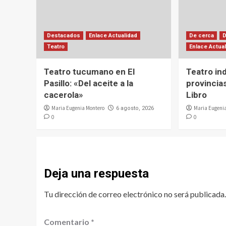
Destacados
Enlace Actualidad
De cerca
Teatro
Enlace Actua
Teatro tucumano en El
Teatro in
Pasillo: «Del aceite a la
provincias
cacerola»
Libro
Maria Eugenia Montero
Maria Eugeni
6 agosto, 2026
0
0
Deja una respuesta
Tu dirección de correo electrónico no será publicada.
Comentario
*