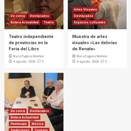
Artes Visuales
De cerca
Destacados
Destacados
Enlace Actualidad
Teatro
Espacios culturales
Teatro independiente
Muestra de artes
de provincias en la
visuales «Las delicias
Feria del Libro
de Renata»
Maria Eugenia Montero
Maria Eugenia Montero
0
0
6 agosto, 2026
6 agosto, 2026
De cerca
Destacados
Enlace Actualidad
Homenaje
Música
Tradiciones
Turismo