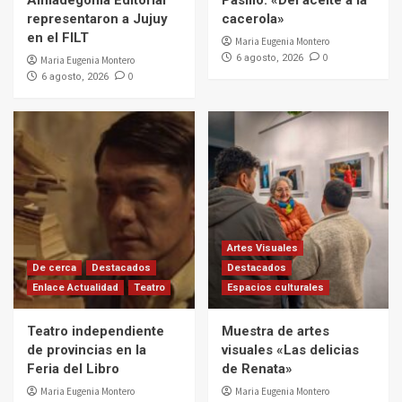
Almadegoma Editorial
Pasillo: «Del aceite a la
representaron a Jujuy
cacerola»
en el FILT
Maria Eugenia Montero
0
6 agosto, 2026
Maria Eugenia Montero
0
6 agosto, 2026
Artes Visuales
De cerca
Destacados
Destacados
Enlace Actualidad
Teatro
Espacios culturales
Teatro independiente
Muestra de artes
de provincias en la
visuales «Las delicias
Feria del Libro
de Renata»
Maria Eugenia Montero
Maria Eugenia Montero