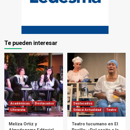
Te pueden interesar
Académicas
Destacados
Destacados
Literarura
Enlace Actualidad
Teatro
Meliza Ortiz y
Teatro tucumano en El