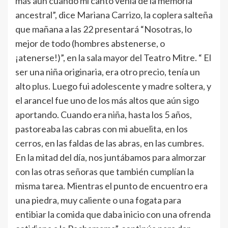
más aún cuando mi canto venía de la memoria
ancestral”, dice Mariana Carrizo, la coplera salteña
que mañana a las 22 presentará “Nosotras, lo
mejor de todo (hombres abstenerse, o
¡atenerse!)”, en la sala mayor del Teatro Mitre. “ El
ser una niña originaria, era otro precio, tenía un
alto plus. Luego fui adolescente y madre soltera, y
el arancel fue uno de los más altos que aún sigo
aportando. Cuando era niña, hasta los 5 años,
pastoreaba las cabras con mi abuelita, en los
cerros, en las faldas de las abras, en las cumbres.
En la mitad del día, nos juntábamos para almorzar
con las otras señoras que también cumplían la
misma tarea. Mientras el punto de encuentro era
una piedra, muy caliente o una fogata para
entibiar la comida que daba inicio con una ofrenda