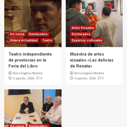
Artes Visuales
De cerca
Destacados
Destacados
Enlace Actualidad
Teatro
Espacios culturales
Teatro independiente
Muestra de artes
de provincias en la
visuales «Las delicias
Feria del Libro
de Renata»
Maria Eugenia Montero
Maria Eugenia Montero
0
0
6 agosto, 2026
6 agosto, 2026
De cerca
Destacados