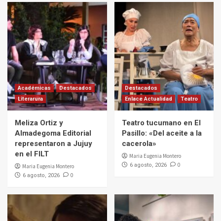
Académicas
Destacados
Destacados
Literarura
Enlace Actualidad
Teatro
Meliza Ortiz y
Teatro tucumano en El
Almadegoma Editorial
Pasillo: «Del aceite a la
representaron a Jujuy
cacerola»
en el FILT
Maria Eugenia Montero
0
6 agosto, 2026
Maria Eugenia Montero
0
6 agosto, 2026