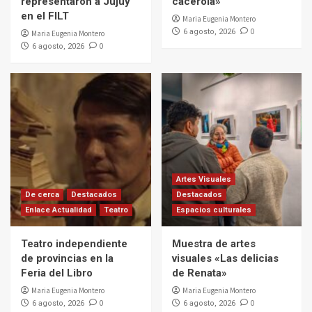
representaron a Jujuy
cacerola»
en el FILT
Maria Eugenia Montero
0
6 agosto, 2026
Maria Eugenia Montero
0
6 agosto, 2026
Artes Visuales
De cerca
Destacados
Destacados
Enlace Actualidad
Teatro
Espacios culturales
Teatro independiente
Muestra de artes
de provincias en la
visuales «Las delicias
Feria del Libro
de Renata»
Maria Eugenia Montero
Maria Eugenia Montero
0
0
6 agosto, 2026
6 agosto, 2026