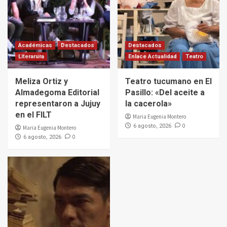
Académicas
Destacados
Destacados
Literarura
Enlace Actualidad
Teatro
Meliza Ortiz y
Teatro tucumano en El
Almadegoma Editorial
Pasillo: «Del aceite a
representaron a Jujuy
la cacerola»
en el FILT
Maria Eugenia Montero
0
6 agosto, 2026
Maria Eugenia Montero
0
6 agosto, 2026