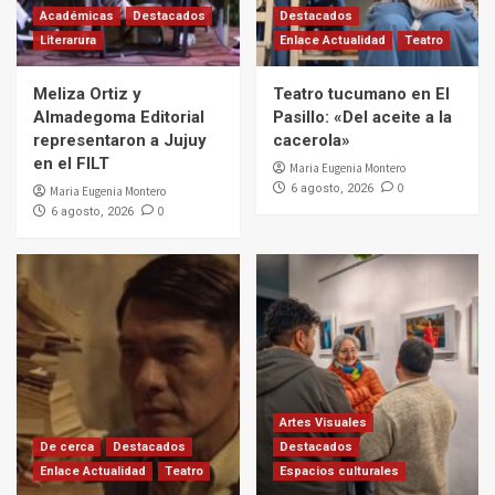
Académicas
Destacados
Destacados
Literarura
Enlace Actualidad
Teatro
Meliza Ortiz y
Teatro tucumano en El
Almadegoma Editorial
Pasillo: «Del aceite a la
representaron a Jujuy
cacerola»
en el FILT
Maria Eugenia Montero
0
6 agosto, 2026
Maria Eugenia Montero
0
6 agosto, 2026
Artes Visuales
De cerca
Destacados
Destacados
Enlace Actualidad
Teatro
Espacios culturales