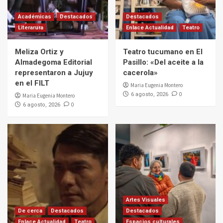
Académicas
Destacados
Destacados
Literarura
Enlace Actualidad
Teatro
Meliza Ortiz y
Teatro tucumano en El
Almadegoma Editorial
Pasillo: «Del aceite a la
representaron a Jujuy
cacerola»
en el FILT
Maria Eugenia Montero
0
6 agosto, 2026
Maria Eugenia Montero
0
6 agosto, 2026
Artes Visuales
De cerca
Destacados
Destacados
Enlace Actualidad
Teatro
Espacios culturales