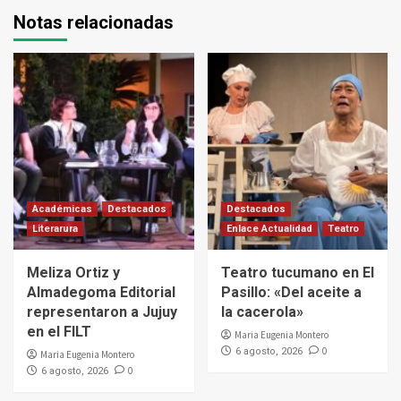
Notas relacionadas
Académicas
Destacados
Destacados
Literarura
Enlace Actualidad
Teatro
Meliza Ortiz y
Teatro tucumano en El
Almadegoma Editorial
Pasillo: «Del aceite a
representaron a Jujuy
la cacerola»
en el FILT
Maria Eugenia Montero
0
6 agosto, 2026
Maria Eugenia Montero
0
6 agosto, 2026