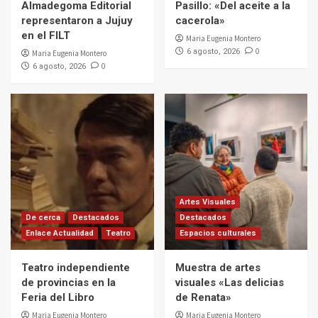
Almadegoma Editorial
Pasillo: «Del aceite a la
representaron a Jujuy
cacerola»
en el FILT
Maria Eugenia Montero
0
6 agosto, 2026
Maria Eugenia Montero
0
6 agosto, 2026
Artes Visuales
De cerca
Destacados
Destacados
Enlace Actualidad
Teatro
Espacios culturales
Teatro independiente
Muestra de artes
de provincias en la
visuales «Las delicias
Feria del Libro
de Renata»
Maria Eugenia Montero
Maria Eugenia Montero