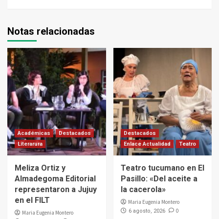
Notas relacionadas
Académicas
Destacados
Destacados
Literarura
Enlace Actualidad
Teatro
Meliza Ortiz y
Teatro tucumano en El
Almadegoma Editorial
Pasillo: «Del aceite a
representaron a Jujuy
la cacerola»
en el FILT
Maria Eugenia Montero
0
6 agosto, 2026
Maria Eugenia Montero