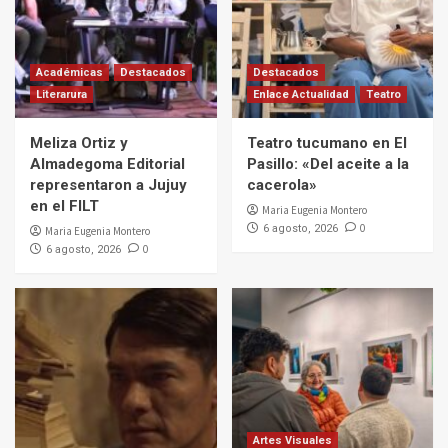
Académicas
Destacados
Destacados
Literarura
Enlace Actualidad
Teatro
Meliza Ortiz y
Teatro tucumano en El
Almadegoma Editorial
Pasillo: «Del aceite a la
representaron a Jujuy
cacerola»
en el FILT
Maria Eugenia Montero
0
6 agosto, 2026
Maria Eugenia Montero
0
6 agosto, 2026
Artes Visuales