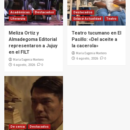
Académicas
Destacados
Destacados
Literarura
Enlace Actualidad
Teatro
Meliza Ortiz y
Teatro tucumano en El
Almadegoma Editorial
Pasillo: «Del aceite a
representaron a Jujuy
la cacerola»
en el FILT
Maria Eugenia Montero
0
6 agosto, 2026
Maria Eugenia Montero
0
6 agosto, 2026
De cerca
Destacados