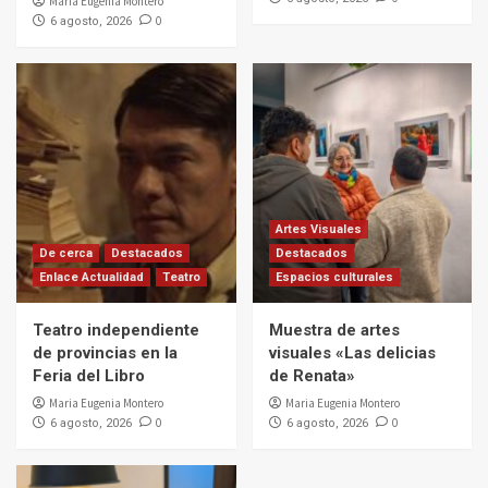
Maria Eugenia Montero
0
6 agosto, 2026
Artes Visuales
De cerca
Destacados
Destacados
Enlace Actualidad
Teatro
Espacios culturales
Teatro independiente
Muestra de artes
de provincias en la
visuales «Las delicias
Feria del Libro
de Renata»
Maria Eugenia Montero
Maria Eugenia Montero
0
0
6 agosto, 2026
6 agosto, 2026