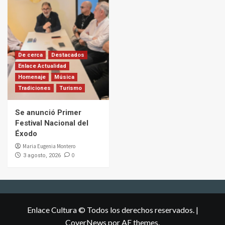
De cerca
Destacados
Enlace Actualidad
Homenaje
Música
Tradiciones
Turismo
Se anunció Primer
Festival Nacional del
Éxodo
Maria Eugenia Montero
0
3 agosto, 2026
Enlace Cultura © Todos los derechos reservados.
|
CoverNews
por AF themes.