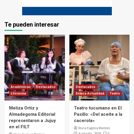
Te pueden interesar
Académicas
Destacados
Destacados
Literarura
Enlace Actualidad
Teatro
Meliza Ortiz y
Teatro tucumano en El
Almadegoma Editorial
Pasillo: «Del aceite a la
representaron a Jujuy
cacerola»
en el FILT
Maria Eugenia Montero
0
6 agosto, 2026