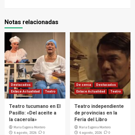
Notas relacionadas
Destacados
De cerca
Destacados
Enlace Actualidad
Teatro
Enlace Actualidad
Teatro
Teatro tucumano en El
Teatro independiente
Pasillo: «Del aceite a
de provincias en la
la cacerola»
Feria del Libro
Maria Eugenia Montero
Maria Eugenia Montero
0
0
6 agosto, 2026
6 agosto, 2026