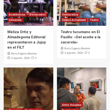
Académicas
Destacados
Destacados
Literarura
Enlace Actualidad
Teatro
Meliza Ortiz y
Teatro tucumano en El
Almadegoma Editorial
Pasillo: «Del aceite a la
representaron a Jujuy
cacerola»
en el FILT
Maria Eugenia Montero
0
6 agosto, 2026
Maria Eugenia Montero
0
6 agosto, 2026
Artes Visuales