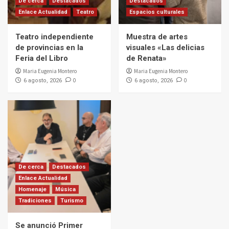
De cerca
Destacados
Destacados
Enlace Actualidad
Teatro
Espacios culturales
Teatro independiente
Muestra de artes
de provincias en la
visuales «Las delicias
Feria del Libro
de Renata»
Maria Eugenia Montero
Maria Eugenia Montero
0
0
6 agosto, 2026
6 agosto, 2026
De cerca
Destacados
Enlace Actualidad
Homenaje
Música
Tradiciones
Turismo
Se anunció Primer