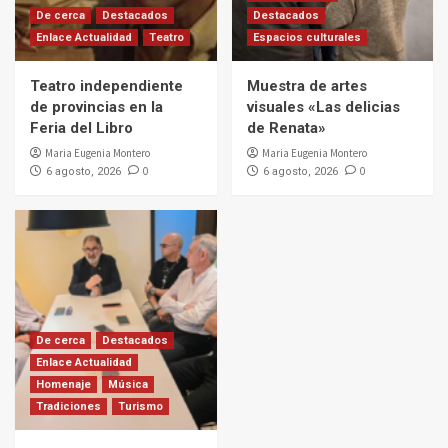
De cerca
Destacados
Destacados
Enlace Actualidad
Teatro
Espacios culturales
Teatro independiente
Muestra de artes
de provincias en la
visuales «Las delicias
Feria del Libro
de Renata»
Maria Eugenia Montero
Maria Eugenia Montero
0
0
6 agosto, 2026
6 agosto, 2026
De cerca
Destacados
Enlace Actualidad
Homenaje
Música
Tradiciones
Turismo