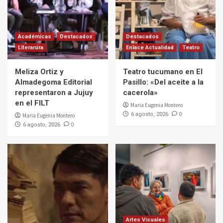
Académicas
Destacados
Destacados
Literarura
Enlace Actualidad
Teatro
Meliza Ortiz y
Teatro tucumano en El
Almadegoma Editorial
Pasillo: «Del aceite a la
representaron a Jujuy
cacerola»
en el FILT
Maria Eugenia Montero
0
6 agosto, 2026
Maria Eugenia Montero
0
6 agosto, 2026
Artes Visuales