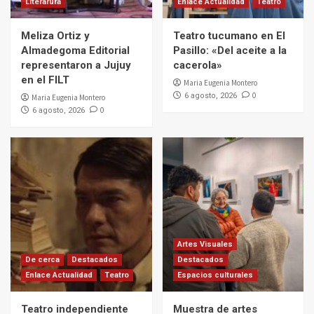
Literarura
Enlace Actualidad
Teatro
Meliza Ortiz y
Teatro tucumano en El
Almadegoma Editorial
Pasillo: «Del aceite a la
representaron a Jujuy
cacerola»
en el FILT
Maria Eugenia Montero
0
6 agosto, 2026
Maria Eugenia Montero
0
6 agosto, 2026
Artes Visuales
De cerca
Destacados
Destacados
Enlace Actualidad
Teatro
Espacios culturales
Teatro independiente
Muestra de artes