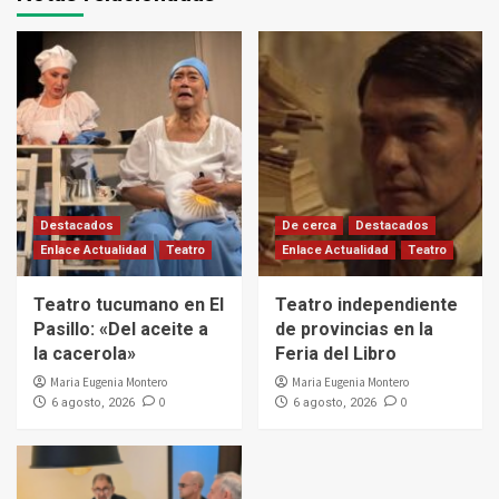
Destacados
De cerca
Destacados
Enlace Actualidad
Teatro
Enlace Actualidad
Teatro
Teatro tucumano en El
Teatro independiente
Pasillo: «Del aceite a
de provincias en la
la cacerola»
Feria del Libro
Maria Eugenia Montero
Maria Eugenia Montero
0
0
6 agosto, 2026
6 agosto, 2026