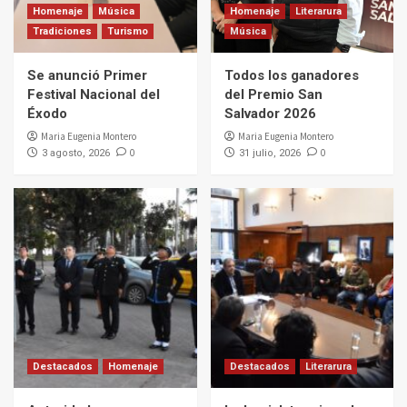
Homenaje
Música
Homenaje
Literarura
Tradiciones
Turismo
Música
Se anunció Primer
Todos los ganadores
Festival Nacional del
del Premio San
Éxodo
Salvador 2026
Maria Eugenia Montero
Maria Eugenia Montero
0
0
3 agosto, 2026
31 julio, 2026
Destacados
Homenaje
Destacados
Literarura