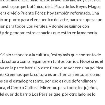
nuestro parque botánico, de la Plaza de los Reyes Magos,
 era el viejo Puente Pérez, hoy también reformado. Una
o un punto para el encuentro del arte, para recuperar un
ién para todos Los Perales, y donde seguimos con
d y de generar estos espacios que están en la memoria
nicipio respecto a la cultura, “estoy más que contento de
 la cultura como llegamos en tantos barrios. No sé si es el
 en la parte barrial, y esto tiene que ver con una política
ino. Creemos que la cultura es una herramienta, así como
os en el estado presente, por eso es que defendimos y
a, el Centro Cultural Mirentxu para todos los jujeños,
l querido barrio Los Perales que, por otro lado, se lo