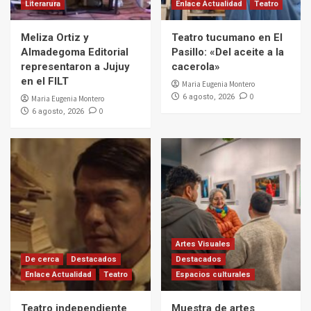
Literarura
Enlace Actualidad
Teatro
Meliza Ortiz y
Teatro tucumano en El
Almadegoma Editorial
Pasillo: «Del aceite a la
representaron a Jujuy
cacerola»
en el FILT
Maria Eugenia Montero
0
6 agosto, 2026
Maria Eugenia Montero
0
6 agosto, 2026
Artes Visuales
De cerca
Destacados
Destacados
Enlace Actualidad
Teatro
Espacios culturales
Teatro independiente
Muestra de artes