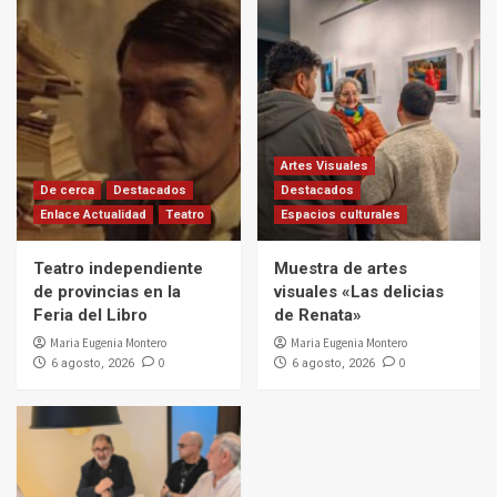
Artes Visuales
De cerca
Destacados
Destacados
Enlace Actualidad
Teatro
Espacios culturales
Teatro independiente
Muestra de artes
de provincias en la
visuales «Las delicias
Feria del Libro
de Renata»
Maria Eugenia Montero
Maria Eugenia Montero
0
0
6 agosto, 2026
6 agosto, 2026