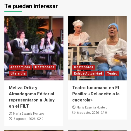
Te pueden interesar
Académicas
Destacados
Destacados
Literarura
Enlace Actualidad
Teatro
Meliza Ortiz y
Teatro tucumano en El
Almadegoma Editorial
Pasillo: «Del aceite a la
representaron a Jujuy
cacerola»
en el FILT
Maria Eugenia Montero
0
6 agosto, 2026
Maria Eugenia Montero
0
6 agosto, 2026