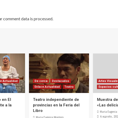
ur comment data is processed
.
e Actualidad
De cerca
Destacados
Artes Visuale
Enlace Actualidad
Teatro
Espacios cult
 en El
Teatro independiente de
Muestra de 
te a la
provincias en la Feria del
«Las delic
Libro
Maria Eugenia
6 agosto, 20
Maria Eugenia Montero