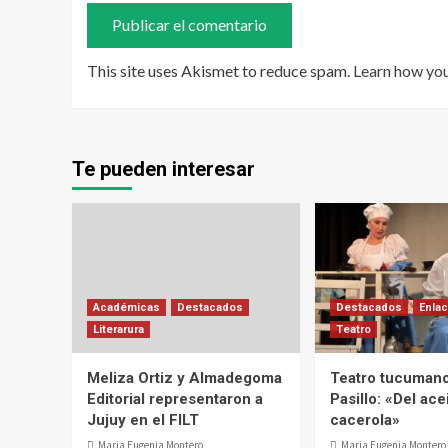
This site uses Akismet to reduce spam.
Learn how yo
Te pueden interesar
Académicas
Destacados
Destacados
Enlac
Literarura
Teatro
Meliza Ortiz y Almadegoma
Teatro tucumano
Editorial representaron a
Pasillo: «Del acei
Jujuy en el FILT
cacerola»
Maria Eugenia Montero
Maria Eugenia Montero