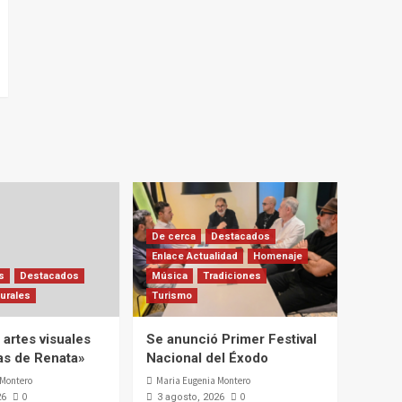
De cerca
Destacados
Enlace Actualidad
Homenaje
s
Destacados
Música
Tradiciones
urales
Turismo
artes visuales
Se anunció Primer Festival
ias de Renata»
Nacional del Éxodo
 Montero
Maria Eugenia Montero
0
0
26
3 agosto, 2026