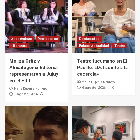
Académicas
Destacados
Destacados
Literarura
Enlace Actualidad
Teatro
Meliza Ortiz y
Teatro tucumano en El
Almadegoma Editorial
Pasillo: «Del aceite a la
representaron a Jujuy
cacerola»
en el FILT
Maria Eugenia Montero
0
6 agosto, 2026
Maria Eugenia Montero
0
6 agosto, 2026