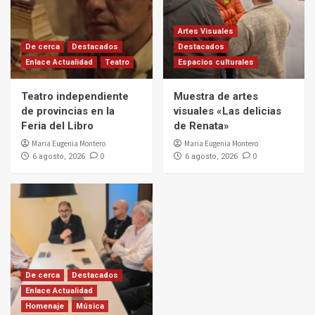
Artes Visuales
De cerca
Destacados
Destacados
Enlace Actualidad
Teatro
Espacios culturales
Teatro independiente
Muestra de artes
de provincias en la
visuales «Las delicias
Feria del Libro
de Renata»
Maria Eugenia Montero
Maria Eugenia Montero
0
0
6 agosto, 2026
6 agosto, 2026
De cerca
Destacados
Enlace Actualidad
Homenaje
Música