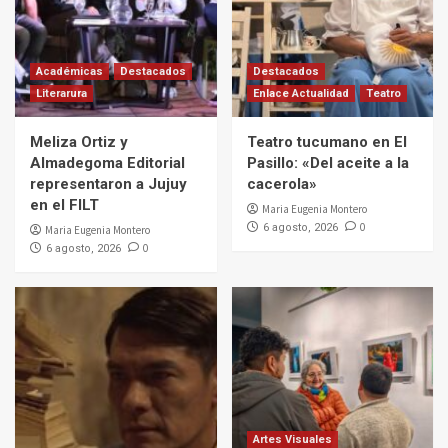
Académicas
Destacados
Destacados
Literarura
Enlace Actualidad
Teatro
Meliza Ortiz y
Teatro tucumano en El
Almadegoma Editorial
Pasillo: «Del aceite a la
representaron a Jujuy
cacerola»
en el FILT
Maria Eugenia Montero
0
6 agosto, 2026
Maria Eugenia Montero
0
6 agosto, 2026
Artes Visuales