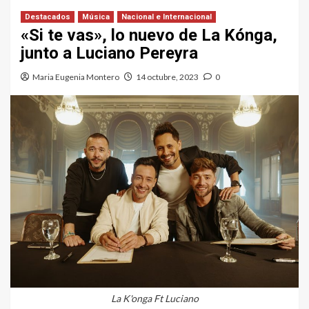
Destacados
Música
Nacional e Internacional
«Si te vas», lo nuevo de La Kónga,
junto a Luciano Pereyra
Maria Eugenia Montero
14 octubre, 2023
0
La K'onga Ft Luciano