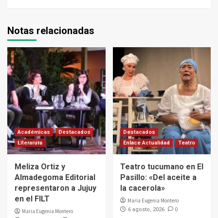
Notas relacionadas
Académicas
Destacados
Destacados
Literarura
Enlace Actualidad
Teatro
Meliza Ortiz y
Teatro tucumano en El
Almadegoma Editorial
Pasillo: «Del aceite a
representaron a Jujuy
la cacerola»
en el FILT
Maria Eugenia Montero
0
6 agosto, 2026
Maria Eugenia Montero