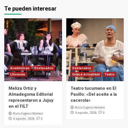
Te pueden interesar
Académicas
Destacados
Destacados
Literarura
Enlace Actualidad
Teatro
Meliza Ortiz y
Teatro tucumano en El
Almadegoma Editorial
Pasillo: «Del aceite a la
representaron a Jujuy
cacerola»
en el FILT
Maria Eugenia Montero
0
6 agosto, 2026
Maria Eugenia Montero
0
6 agosto, 2026