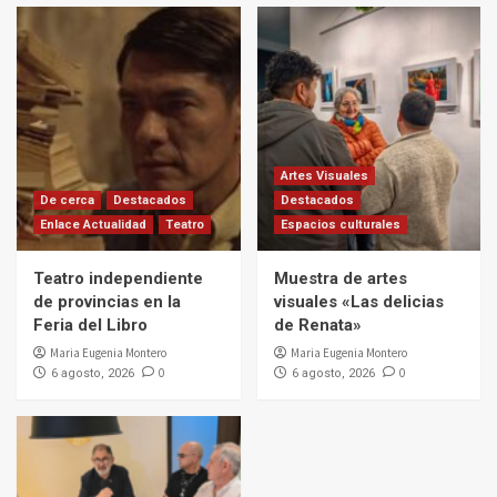
Artes Visuales
De cerca
Destacados
Destacados
Enlace Actualidad
Teatro
Espacios culturales
Teatro independiente
Muestra de artes
de provincias en la
visuales «Las delicias
Feria del Libro
de Renata»
Maria Eugenia Montero
Maria Eugenia Montero
0
0
6 agosto, 2026
6 agosto, 2026