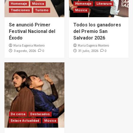
Homenaje
Música
Homenaje
Literarura
Tradiciones
Turismo
Música
Se anunció Primer
Todos los ganadores
Festival Nacional del
del Premio San
Éxodo
Salvador 2026
Maria Eugenia Montero
Maria Eugenia Montero
0
0
3 agosto, 2026
31 julio, 2026
De cerca
Destacados
Enlace Actualidad
Música