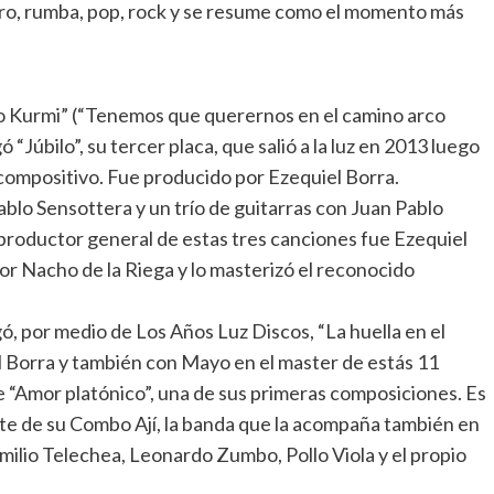
lero, rumba, pop, rock y se resume como el momento más
 Kurmi” (“Tenemos que querernos en el camino arco
 “Júbilo”, su tercer placa, que salió a la luz en 2013 luego
 compositivo. Fue producido por Ezequiel Borra.
Pablo Sensottera y un trío de guitarras con Juan Pablo
 productor general de estas tres canciones fue Ezequiel
por Nacho de la Riega y lo masterizó el reconocido
egó, por medio de Los Años Luz Discos, “La huella en el
Borra y también con Mayo en el master de estás 11
de “Amor platónico”, una de sus primeras composiciones. Es
rte de su Combo Ají, la banda que la acompaña también en
Emilio Telechea, Leonardo Zumbo, Pollo Viola y el propio