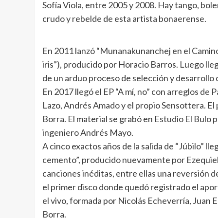
Sofía Viola, entre 2005 y 2008. Hay tango, bo
crudo y rebelde de esta artista bonaerense.
En 2011 lanzó “Munanakunanchej en el Camino
iris”), producido por Horacio Barros. Luego llegó
de un arduo proceso de selección y desarrollo
En 2017 llegó el EP “A mí, no” con arreglos de 
Lazo, Andrés Amado y el propio Sensottera. El
Borra. El material se grabó en Estudio El Bulo 
ingeniero Andrés Mayo.
A cinco exactos años de la salida de “Júbilo” ll
cemento”, producido nuevamente por Ezequiel 
canciones inéditas, entre ellas una reversión 
el primer disco donde quedó registrado el apo
el vivo, formada por Nicolás Echeverría, Juan 
Borra.