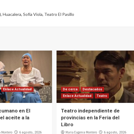
)
,
Huacalera
,
Sofía Viola
,
Teatro El Pasillo
Enlace Actualidad
De cerca
Destacados
Enlace Actualidad
Teatro
cumano en El
Teatro independiente de
el aceite a la
provincias en la Feria del
Libro
a Montero
Maria Eugenia Montero
6 agosto, 2026
6 agosto, 2026