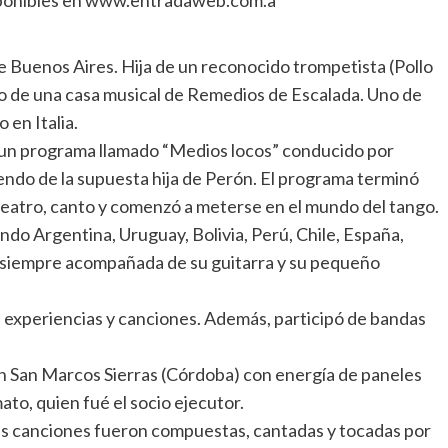
disponibles en www.entradaweb.com.a
 de Buenos Aires. Hija de un reconocido trompetista (Pollo
 seno de una casa musical de Remedios de Escalada. Uno de
 en Italia.
n un programa llamado “Medios locos” conducido por
iendo de la supuesta hija de Perón. El programa terminó
teatro, canto y comenzó a meterse en el mundo del tango.
ando Argentina, Uruguay, Bolivia, Perú, Chile, España,
o siempre acompañada de su guitarra y su pequeño
s experiencias y canciones. Además, participó de bandas
 en San Marcos Sierras (Córdoba) con energía de paneles
to, quien fué el socio ejecutor.
s las canciones fueron compuestas, cantadas y tocadas por