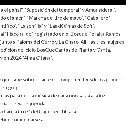
 el pañal”, “Suposición del temporal” y Amor sideral”.
do el amor”, “Marcha del 1ro de mayo”, “Caballero”,
tifico”, “La semilla” y “Las décimas de Sofi”.
al “Hace ruido”, registrado en el Bosque Peralta Ramos
 junto a Paloma del Cerro y La Charo. Allí, las tres mujeres
a edición del ciclo BosQueCantas de Planta y Canta.
 y en 2024 “Alma Gitana”.
 lo que sabe sobre el arte de componer. Desde los primeros
y en grupo.
ntas para que la música de cada uno salga a la luz.
ncia previa requerida.
“Barbarita Cruz” del Capec en Tilcara.
deben comunicarse al