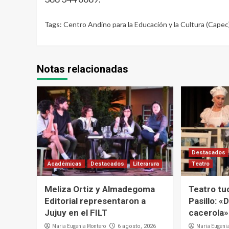
Tags:
Centro Andino para la Educación y la Cultura (Capec
Notas relacionadas
Destacados
Académicas
Destacados
Literarura
Teatro
Meliza Ortiz y Almadegoma
Teatro tu
Editorial representaron a
Pasillo: «D
Jujuy en el FILT
cacerola»
Maria Eugenia Montero
Maria Eugeni
6 agosto, 2026