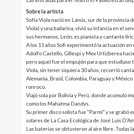
Las entradas para el Teatro El Pasillo están 
Sobre la artista
Sofía Viola nació en Lanús, sur de la provincia
Viola) y una bailarina, vivió su infancia en el
sus hermanos, León, es pianista y cantante lírico
A los 11 años Sofi experimentó la actuación e
Adolfo Castello, Gillespi y Mex Urtizberea hac
pero aquel fue el empujón para que estudiase 
Viola, sin tener siquiera 30 años, recorrió cant
Alemania, Brasil, Colombia, Paraguay y Méxic
ronroco.
Viajó sola por Bolivia y Perú, donde acumuló m
como los Mahatma Dandys.
Su primer disco solista fue “Parmi” y se grabó
solares de La Casa Ecológica de José Luis D’Ama
Las baterías se obtuvieron al aire libre. Toda