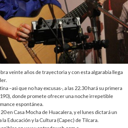
ebra veinte años de trayectoria y con esta algarabía llega
ler.
na –asi que no hay excusas-, a las 22.30 hará su primera
a 1190), donde promete ofrecer una noche irrepetible
formance espontánea.
 20 en Casa Mocha de Huacalera, y el lunes dictará un
la Educación y la Cultura (Capec) de Tilcara.