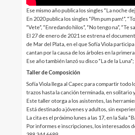
Ese mismo año publica los singles “La noche deja
En 2020 publica los singles “Pim pum pam!”, “To
“Vete”, “Enredando hilos”, “No tengo na”, “Te san
El 27 de enero de 2021 se estrena el document
de Mar del Plata, en el que Sofía Viola participa
cantan por la causa de los árboles en la primer
Ese año también lanzó su disco “La de la Luna”;
Taller de Composición
Sofía Viola llega al Capec para compartir todo
trazos hasta la canción terminada, en solitario 
Este taller otorga a los asistentes, las herramie
Está destinado a jóvenes y adultos, sin experie
La cita es el próximo lunes a las 17, en la Sala 
Por informes e inscripciones, los interesados 
388 344 6689.