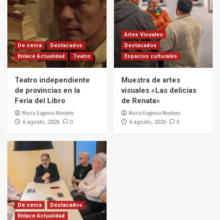
Artes Visuales
De cerca
Destacados
Destacados
Enlace Actualidad
Teatro
Espacios culturales
Teatro independiente
Muestra de artes
de provincias en la
visuales «Las delicias
Feria del Libro
de Renata»
Maria Eugenia Montero
Maria Eugenia Montero
0
0
6 agosto, 2026
6 agosto, 2026
De cerca
Destacados
Enlace Actualidad