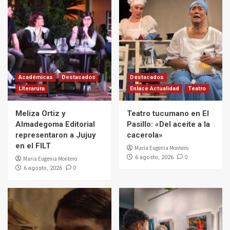
Académicas
Destacados
Destacados
Literarura
Enlace Actualidad
Teatro
Meliza Ortiz y
Teatro tucumano en El
Almadegoma Editorial
Pasillo: «Del aceite a la
representaron a Jujuy
cacerola»
en el FILT
Maria Eugenia Montero
0
6 agosto, 2026
Maria Eugenia Montero
0
6 agosto, 2026