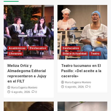
Académicas
Destacados
Destacados
Literarura
Enlace Actualidad
Teatro
Meliza Ortiz y
Teatro tucumano en El
Almadegoma Editorial
Pasillo: «Del aceite a la
representaron a Jujuy
cacerola»
en el FILT
Maria Eugenia Montero
0
6 agosto, 2026
Maria Eugenia Montero
0
6 agosto, 2026