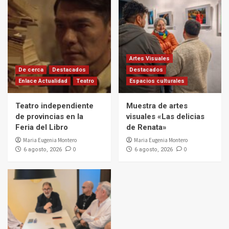
Artes Visuales
De cerca
Destacados
Destacados
Enlace Actualidad
Teatro
Espacios culturales
Teatro independiente
Muestra de artes
de provincias en la
visuales «Las delicias
Feria del Libro
de Renata»
Maria Eugenia Montero
Maria Eugenia Montero
0
0
6 agosto, 2026
6 agosto, 2026