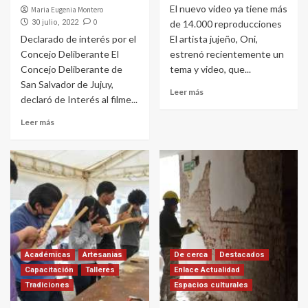
El nuevo video ya tiene más
Maria Eugenia Montero
0
30 julio, 2022
de 14.000 reproducciones
Declarado de interés por el
El artista jujeño, Oni,
Concejo Deliberante El
estrenó recientemente un
Concejo Deliberante de
tema y video, que...
San Salvador de Jujuy,
Leer más
declaró de Interés al filme...
Leer más
Académicas
Artesanias
De cerca
Destacados
Capacitación
Talleres
Enlace Actualidad
Tradiciones
Espacios culturales