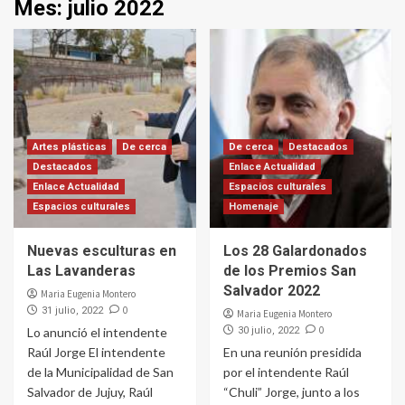
Mes:
julio 2022
Artes plásticas
De cerca
De cerca
Destacados
Destacados
Enlace Actualidad
Enlace Actualidad
Espacios culturales
Espacios culturales
Homenaje
Nuevas esculturas en
Los 28 Galardonados
Las Lavanderas
de los Premios San
Salvador 2022
Maria Eugenia Montero
0
31 julio, 2022
Maria Eugenia Montero
0
Lo anunció el intendente
30 julio, 2022
Raúl Jorge El intendente
En una reunión presidida
de la Municipalidad de San
por el intendente Raúl
Salvador de Jujuy, Raúl
“Chuli” Jorge, junto a los