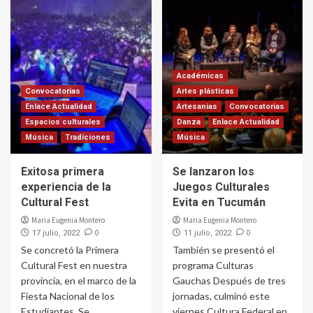
Académicas
Convocatorias
Artes plásticas
Enlace Actualidad
Artesanias
Convocatorias
Espacios culturales
Danza
Enlace Actualidad
Música
Tradiciones
Música
Exitosa primera
Se lanzaron los
experiencia de la
Juegos Culturales
Cultural Fest
Evita en Tucumán
Maria Eugenia Montero
Maria Eugenia Montero
0
0
17 julio, 2022
11 julio, 2022
Se concretó la Primera
También se presentó el
Cultural Fest en nuestra
programa Culturas
provincia, en el marco de la
Gauchas Después de tres
Fiesta Nacional de los
jornadas, culminó este
Estudiantes. Se...
viernes Cultura Federal en