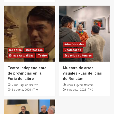
Artes Visuales
De cerca
Destacados
Destacados
Enlace Actualidad
Teatro
Espacios culturales
Teatro independiente
Muestra de artes
de provincias en la
visuales «Las delicias
Feria del Libro
de Renata»
Maria Eugenia Montero
Maria Eugenia Montero
0
0
6 agosto, 2026
6 agosto, 2026