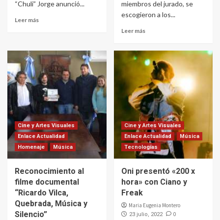
“Chuli” Jorge anunció...
miembros del jurado, se
escogieron a los...
Leer más
Leer más
Cine y Artes Visuales
Cine y Artes Visuales
Enlace Actualidad
Enlace Actualidad
Música
Homenaje
Música
Tecnologías
Reconocimiento al
Oni presentó «200 x
filme documental
hora» con Ciano y
“Ricardo Vilca,
Freak
Quebrada, Música y
Maria Eugenia Montero
Silencio”
0
23 julio, 2022