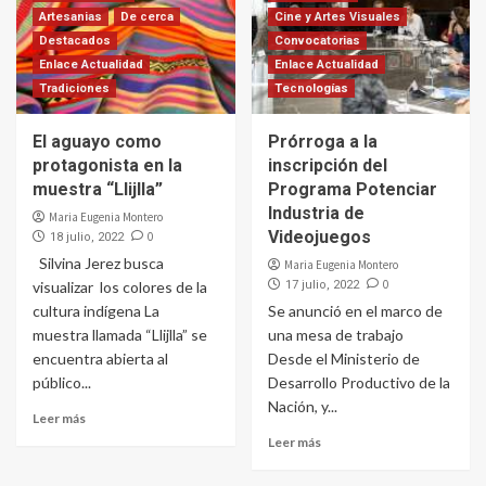
Artesanias
De cerca
Cine y Artes Visuales
Destacados
Convocatorias
Enlace Actualidad
Enlace Actualidad
Tradiciones
Tecnologías
El aguayo como
Prórroga a la
protagonista en la
inscripción del
muestra “Llijlla”
Programa Potenciar
Industria de
Maria Eugenia Montero
Videojuegos
0
18 julio, 2022
Silvina Jerez busca
Maria Eugenia Montero
0
visualizar los colores de la
17 julio, 2022
cultura indígena La
Se anunció en el marco de
muestra llamada “Llijlla” se
una mesa de trabajo
encuentra abierta al
Desde el Ministerio de
público...
Desarrollo Productivo de la
Nación, y...
Leer más
Leer más