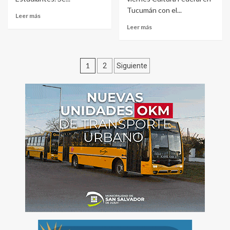
Tucumán con el...
Leer más
Leer más
Paginación
1
2
Siguiente
de
entradas