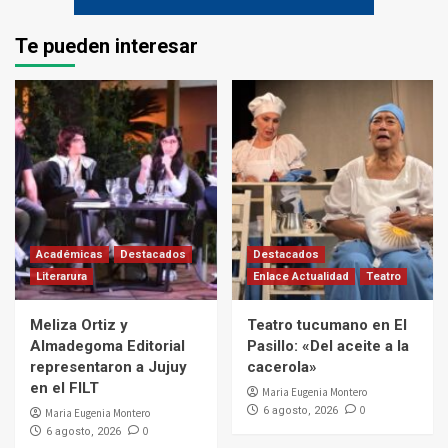
Te pueden interesar
Académicas
Destacados
Destacados
Literarura
Enlace Actualidad
Teatro
Meliza Ortiz y
Teatro tucumano en El
Almadegoma Editorial
Pasillo: «Del aceite a la
representaron a Jujuy
cacerola»
en el FILT
Maria Eugenia Montero
0
6 agosto, 2026
Maria Eugenia Montero
0
6 agosto, 2026