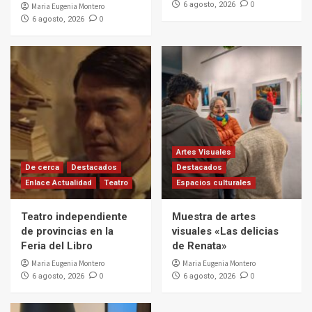
0
6 agosto, 2026
Maria Eugenia Montero
0
6 agosto, 2026
Artes Visuales
De cerca
Destacados
Destacados
Enlace Actualidad
Teatro
Espacios culturales
Teatro independiente
Muestra de artes
de provincias en la
visuales «Las delicias
Feria del Libro
de Renata»
Maria Eugenia Montero
Maria Eugenia Montero
0
0
6 agosto, 2026
6 agosto, 2026