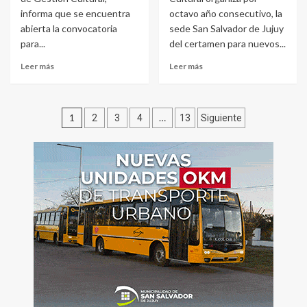
informa que se encuentra
octavo año consecutivo, la
abierta la convocatoria
sede San Salvador de Jujuy
para...
del certamen para nuevos...
Leer más
Leer más
Paginación
1
…
2
3
4
13
Siguiente
de
entradas