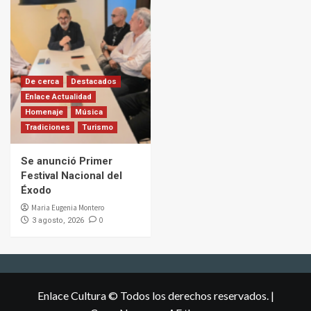
De cerca
Destacados
Enlace Actualidad
Homenaje
Música
Tradiciones
Turismo
Se anunció Primer
Festival Nacional del
Éxodo
Maria Eugenia Montero
0
3 agosto, 2026
Enlace Cultura © Todos los derechos reservados.
|