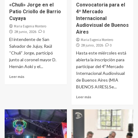
«Chuli» Jorge en el
Convocatoria para el
Patio Criollo de Barrio
4º Mercado
Cuyaya
Internacional
Audiovisual de Buenos
Maria Eugenia Montero
Aires
0
28 junio, 2026
El intendente de San
Maria Eugenia Montero
0
Salvador de Jujuy, Raúl
28 junio, 2026
“Chuli” Jorge, participó
Hasta este miércoles está
junto al coronel mayor D.
abierta la inscripción para
Hernán Aoki y el...
participar del 4º Mercado
Internacional Audiovisual
Leer más
de Buenos Aires (MIA
BUENOS AIRES).Se...
Leer más