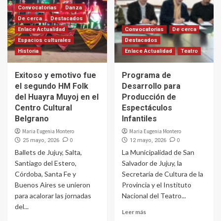
Convocatorias
Danza
De cerca
Destacados
Enlace Actualidad
Convocatorias
De cerca
Espacios culturales
Destacados
Historia
Enlace Actualidad
Teatro
Exitoso y emotivo fue
Programa de
el segundo HM Folk
Desarrollo para
del Huayra Muyoj en el
Producción de
Centro Cultural
Espectáculos
Belgrano
Infantiles
Maria Eugenia Montero
Maria Eugenia Montero
0
0
25 mayo, 2026
12 mayo, 2026
Ballets de Jujuy, Salta,
La Municipalidad de San
Santiago del Estero,
Salvador de Jujuy, la
Córdoba, Santa Fe y
Secretaría de Cultura de la
Buenos Aires se unieron
Provincia y el Instituto
para acalorar las jornadas
Nacional del Teatro...
del...
Leer más