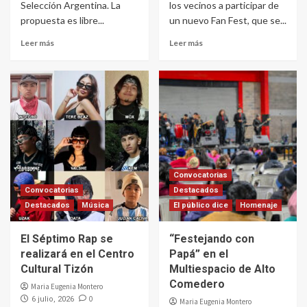
Selección Argentina. La
los vecinos a participar de
propuesta es libre...
un nuevo Fan Fest, que se...
Leer más
Leer más
Convocatorias
Convocatorias
Destacados
Destacados
Música
El público dice
Homenaje
El Séptimo Rap se
“Festejando con
realizará en el Centro
Papá” en el
Cultural Tizón
Multiespacio de Alto
Comedero
Maria Eugenia Montero
0
6 julio, 2026
Maria Eugenia Montero