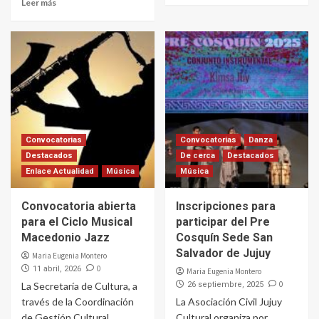
Leer más
Convocatorias
Convocatorias
Danza
Destacados
De cerca
Destacados
Enlace Actualidad
Música
Música
Convocatoria abierta
Inscripciones para
para el Ciclo Musical
participar del Pre
Macedonio Jazz
Cosquín Sede San
Salvador de Jujuy
Maria Eugenia Montero
0
11 abril, 2026
Maria Eugenia Montero
0
La Secretaría de Cultura, a
26 septiembre, 2025
través de la Coordinación
La Asociación Civil Jujuy
de Gestión Cultural,
Cultural organiza por