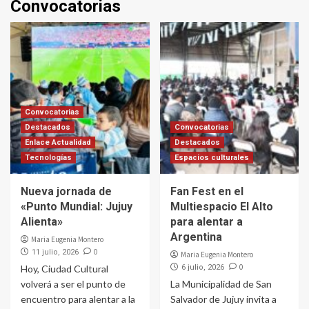
Convocatorias
Convocatorias
Destacados
Convocatorias
Enlace Actualidad
Destacados
Tecnologías
Espacios culturales
Nueva jornada de
Fan Fest en el
«Punto Mundial: Jujuy
Multiespacio El Alto
Alienta»
para alentar a
Argentina
Maria Eugenia Montero
0
11 julio, 2026
Maria Eugenia Montero
0
Hoy, Ciudad Cultural
6 julio, 2026
volverá a ser el punto de
La Municipalidad de San
encuentro para alentar a la
Salvador de Jujuy invita a