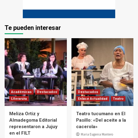
Te pueden interesar
Académicas
Destacados
Destacados
Literarura
Enlace Actualidad
Teatro
Meliza Ortiz y
Teatro tucumano en El
Almadegoma Editorial
Pasillo: «Del aceite a la
representaron a Jujuy
cacerola»
en el FILT
Maria Eugenia Montero