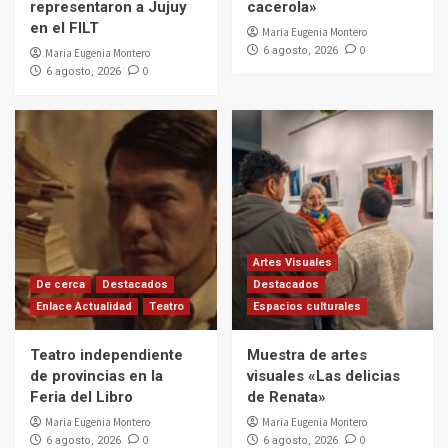
representaron a Jujuy
cacerola»
en el FILT
Maria Eugenia Montero
0
6 agosto, 2026
Maria Eugenia Montero
0
6 agosto, 2026
Artes Visuales
De cerca
Destacados
Destacados
Enlace Actualidad
Teatro
Espacios culturales
Teatro independiente
Muestra de artes
de provincias en la
visuales «Las delicias
Feria del Libro
de Renata»
Maria Eugenia Montero
Maria Eugenia Montero
0
0
6 agosto, 2026
6 agosto, 2026