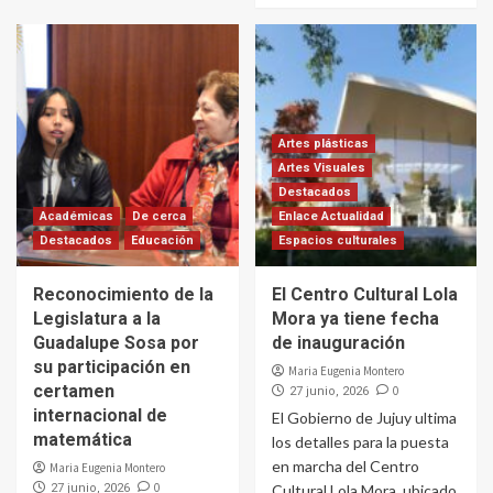
Artes plásticas
Artes Visuales
Destacados
Académicas
De cerca
Enlace Actualidad
Destacados
Educación
Espacios culturales
Reconocimiento de la
El Centro Cultural Lola
Legislatura a la
Mora ya tiene fecha
Guadalupe Sosa por
de inauguración
su participación en
Maria Eugenia Montero
certamen
0
27 junio, 2026
internacional de
El Gobierno de Jujuy ultima
matemática
los detalles para la puesta
en marcha del Centro
Maria Eugenia Montero
0
27 junio, 2026
Cultural Lola Mora, ubicado