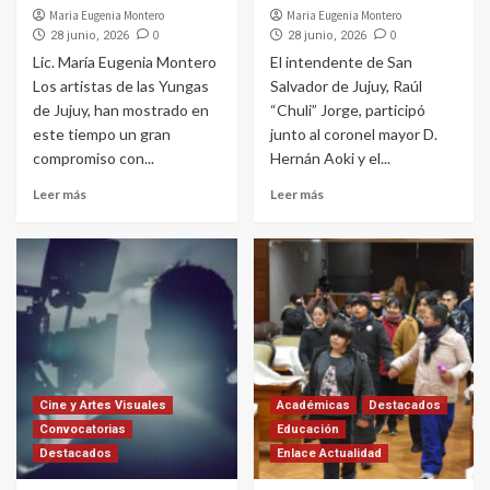
Maria Eugenia Montero
Maria Eugenia Montero
0
0
28 junio, 2026
28 junio, 2026
Lic. María Eugenia Montero
El intendente de San
Los artistas de las Yungas
Salvador de Jujuy, Raúl
de Jujuy, han mostrado en
“Chuli” Jorge, participó
este tiempo un gran
junto al coronel mayor D.
compromiso con...
Hernán Aoki y el...
Leer más
Leer más
Cine y Artes Visuales
Académicas
Destacados
Convocatorias
Educación
Destacados
Enlace Actualidad