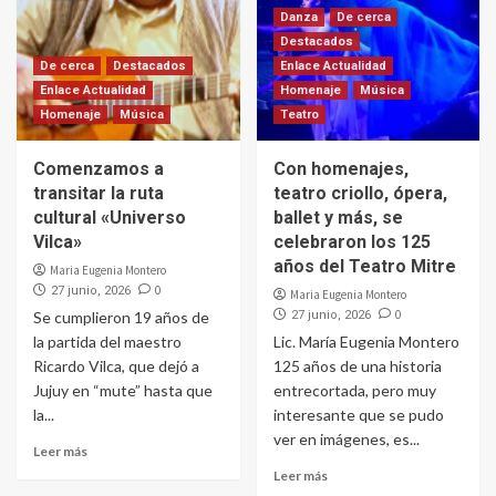
Danza
De cerca
Destacados
De cerca
Destacados
Enlace Actualidad
Enlace Actualidad
Homenaje
Música
Homenaje
Música
Teatro
Comenzamos a
Con homenajes,
transitar la ruta
teatro criollo, ópera,
cultural «Universo
ballet y más, se
Vilca»
celebraron los 125
años del Teatro Mitre
Maria Eugenia Montero
0
27 junio, 2026
Maria Eugenia Montero
0
Se cumplieron 19 años de
27 junio, 2026
la partida del maestro
Lic. María Eugenia Montero
Ricardo Vilca, que dejó a
125 años de una historia
Jujuy en “mute” hasta que
entrecortada, pero muy
la...
interesante que se pudo
ver en imágenes, es...
Leer más
Leer más