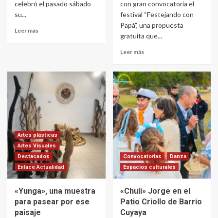
celebró el pasado sábado
con gran convocatoria el
su...
festival “Festejando con
Papá”, una propuesta
Leer más
gratuita que...
Leer más
Artes plásticas
Artes Visuales
Destacados
Convocatorias
Danza
Enlace Actualidad
Espacios culturales
«Yunga», una muestra
«Chuli» Jorge en el
para pasear por ese
Patio Criollo de Barrio
paisaje
Cuyaya