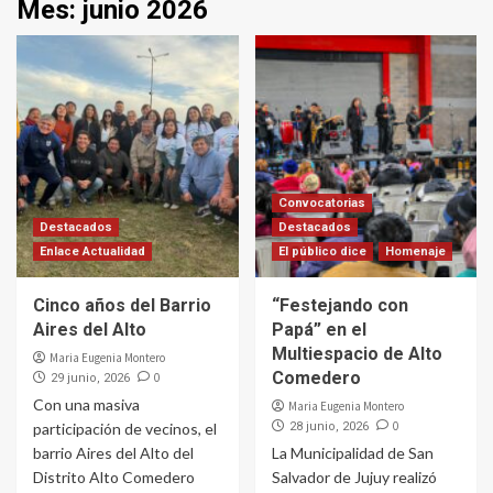
Mes:
junio 2026
Convocatorias
Destacados
Destacados
Enlace Actualidad
El público dice
Homenaje
Cinco años del Barrio
“Festejando con
Aires del Alto
Papá” en el
Multiespacio de Alto
Maria Eugenia Montero
Comedero
0
29 junio, 2026
Con una masiva
Maria Eugenia Montero
0
participación de vecinos, el
28 junio, 2026
barrio Aires del Alto del
La Municipalidad de San
Distrito Alto Comedero
Salvador de Jujuy realizó