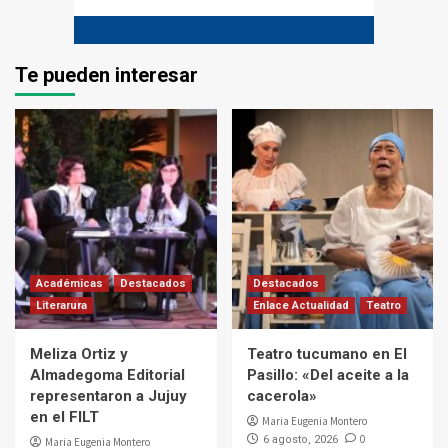
Te pueden interesar
Académicas
Destacados
Destacados
Literarura
Enlace Actualidad
Teatro
Meliza Ortiz y
Teatro tucumano en El
Almadegoma Editorial
Pasillo: «Del aceite a la
representaron a Jujuy
cacerola»
en el FILT
Maria Eugenia Montero
0
6 agosto, 2026
Maria Eugenia Montero