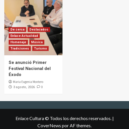
De cerca
Destacados
Enlace Actualidad
Homenaje
Música
Tradiciones
Turismo
Se anunció Primer
Festival Nacional del
Éxodo
Maria Eugenia Montero
0
3 agosto, 2026
Enlace Cultura © Todos los derechos reservados.
|
CoverNews
por AF themes.