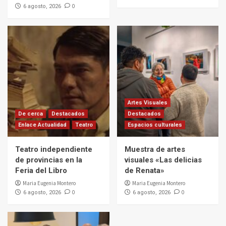
0
6 agosto, 2026
Artes Visuales
De cerca
Destacados
Destacados
Enlace Actualidad
Teatro
Espacios culturales
Teatro independiente
Muestra de artes
de provincias en la
visuales «Las delicias
Feria del Libro
de Renata»
Maria Eugenia Montero
Maria Eugenia Montero
0
0
6 agosto, 2026
6 agosto, 2026