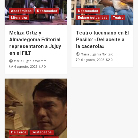
Académicas
Destacados
Destacados
Literarura
Enlace Actualidad
Teatro
Meliza Ortiz y
Teatro tucumano en El
Almadegoma Editorial
Pasillo: «Del aceite a
representaron a Jujuy
la cacerola»
en el FILT
Maria Eugenia Montero
0
6 agosto, 2026
Maria Eugenia Montero
0
6 agosto, 2026
De cerca
Destacados