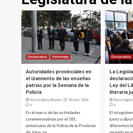
Destacados
Homenaje
Destacados
Autoridades provinciales en
La Legisl
el izamiento de las enseñas
declaraci
patrias por la Semana de la
Ley del Li
Policía
literaria j
Maria Eugenia Montero
Maria Eugeni
30 julio, 2026
0
0
En el marco de las actividades
El vicegober
conmemorativas por el 181.
junto a dipu
aniversario de la Policía de la Provincia
diferentes b
de Jujuy, se...
reunión en 