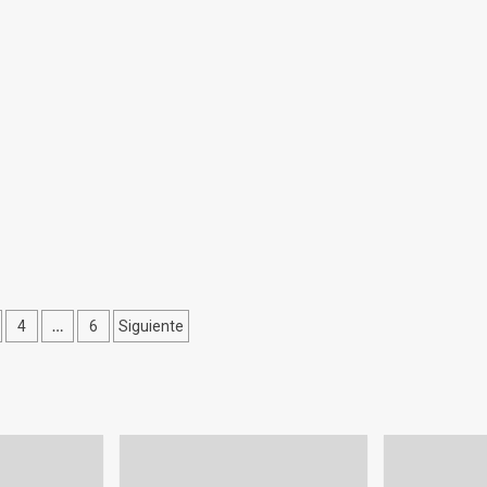
ción
…
4
6
Siguiente
as