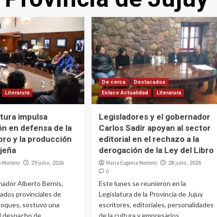
De cerca
Destacados
Literarura
Enlace Actualidad
Literarura
atura impulsa
Legisladores y el gobernador
ón en defensa de la
Carlos Sadir apoyan al sector
bro y la producción
editorial en el rechazo a la
ujeña
derogación de la Ley del Libro
a Montero
Maria Eugenia Montero
29 julio, 2026
28 julio, 2026
0
nador Alberto Bernis,
Este lunes se reunieron en la
tados provinciales de
Legislatura de la Provincia de Jujuy
loques, sostuvo una
escritores, editoriales, personalidades
el despacho de
de la cultura y empresarios...