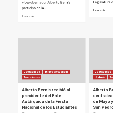
Legislatura d
vicegobernador Alberto Bernis
participó de la...
Leer más
Leer más
Destacados
Enlace Actualidad
Destacados
Tradiciones
Historia
Tr
Alberto Bernis recibió al
Alberto B
presidente del Ente
centrales
Autárquico de la Fiesta
de Mayo y
Nacional de los Estudiantes
San Pedr