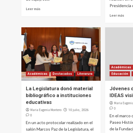
Presidencia d
Leer más
Leer más
Académicas
Académicas
Destacados
Literarura
Educación
La Legislatura donó material
Jóvenes d
bibliográfico a instituciones
IDEAS visi
educativas
Maria Eugeni
0
Maria Eugenia Montero
10 julio, 2026
0
En el marco 
Paseo Histór
En un acto protocolar realizado en el
de la Fundac
salón Marcos Paz de la Legislatura, el