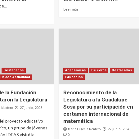
e...
Leer más
Destacados
Académicas
De cerca
Destacados
Enlace Actualidad
Educación
e la Fundación
Reconocimiento de la
taron la Legislatura
Legislatura a la Guadalupe
Sosa por su participación en
a Montero
27 junio, 2026
certamen internacional de
matemática
del proyecto educativo
ico, un grupo de jóvenes
Maria Eugenia Montero
27 junio, 2026
ión IDEAS visitó la
0