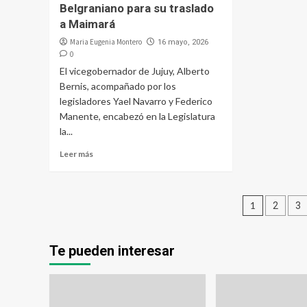
Belgraniano para su traslado
a Maimará
Maria Eugenia Montero
16 mayo, 2026
0
El vicegobernador de Jujuy, Alberto
Bernis, acompañado por los
legisladores Yael Navarro y Federico
Manente, encabezó en la Legislatura
la...
Leer más
Pagina
1
2
3
de
entrad
Te pueden interesar