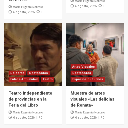
Maria Eugenia Montero
0
6 agosto, 2026
Maria Eugenia Montero
0
6 agosto, 2026
Artes Visuales
De cerca
Destacados
Destacados
Enlace Actualidad
Teatro
Espacios culturales
Teatro independiente
Muestra de artes
de provincias en la
visuales «Las delicias
Feria del Libro
de Renata»
Maria Eugenia Montero
Maria Eugenia Montero
0
0
6 agosto, 2026
6 agosto, 2026