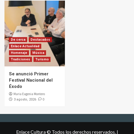
De cerca
Destacados
Enlace Actualidad
Homenaje
Música
Tradiciones
Turismo
Se anunció Primer
Festival Nacional del
Éxodo
Maria Eugenia Montero
0
3 agosto, 2026
Enlace Cultura © Todos los derechos reservados.
|