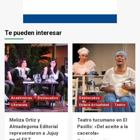
Te pueden interesar
Académicas
Destacados
Destacados
Literarura
Enlace Actualidad
Teatro
Meliza Ortiz y
Teatro tucumano en El
Almadegoma Editorial
Pasillo: «Del aceite a la
representaron a Jujuy
cacerola»
en el FILT