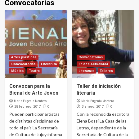
Convocatorias
Artes plásticas
Convocatorias
Convocatorias
Literarura
Enlace Actualidad
Música
Teatro
Literarura
Talleres
Convocan para la
Taller de iniciación
Bienal de Arte Joven
literaria
Maria Eugenia Montero
Maria Eugenia Montero
0
0
28 febrero, 2017
3 enero, 2017
Pueden participar artistas
Con la reconocida escritora
de distintas disciplinas de
Elena Bossi La Casa de las
todo el país La Secretaría
Letras, dependiente de la
de Cultura de Jujuy informa
Secretaría de Cultura de la