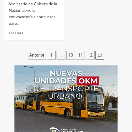
Ministerio de Cultura de la
Nación abrió la
convocatoria a concursos
para...
Leer más
Paginación
…
13
Anterior
1
10
11
12
de
entradas