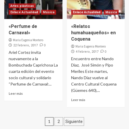
Artes plásticas
Enlace Actualidad
Música
Enlace Actualidad
Música
«Perfume de
«Relatos
Carnaval»
humahuaqueños» en
Coquena
Maria Eugenia Montero
0
22 febrero, 2017
Maria Eugenia Montero
0
Ariel Cortez invita
4 febrero, 2017
nuevamente a la
Encuentro entre Nando
Bombuchada Caprichosa La
Díaz, José Simón y Pipo
cuarta edición del evento
Meriles Este martes,
socio cultural y solidario
Nando Díaz vuelve al
“Perfume de Carnaval:...
Centro Cultural Coquena
(Güemes 640),...
Leer más
Leer más
Paginación
1
2
Siguiente