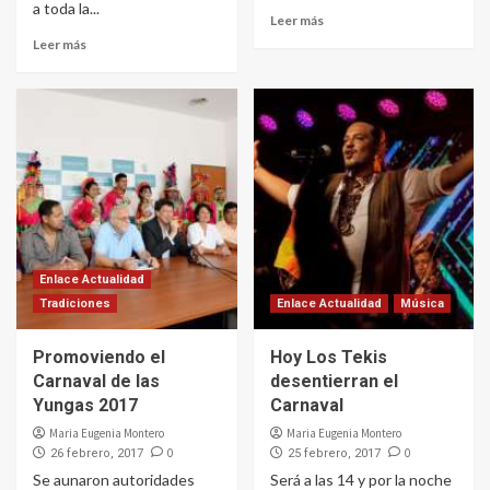
a toda la...
Leer más
Leer más
Enlace Actualidad
Tradiciones
Enlace Actualidad
Música
Promoviendo el
Hoy Los Tekis
Carnaval de las
desentierran el
Yungas 2017
Carnaval
Maria Eugenia Montero
Maria Eugenia Montero
0
0
26 febrero, 2017
25 febrero, 2017
Se aunaron autoridades
Será a las 14 y por la noche