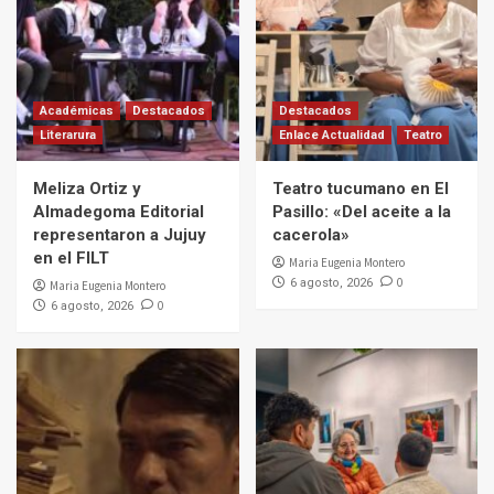
Académicas
Destacados
Destacados
Literarura
Enlace Actualidad
Teatro
Meliza Ortiz y
Teatro tucumano en El
Almadegoma Editorial
Pasillo: «Del aceite a la
representaron a Jujuy
cacerola»
en el FILT
Maria Eugenia Montero
0
6 agosto, 2026
Maria Eugenia Montero
0
6 agosto, 2026