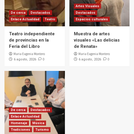
Artes Visuales
De cerca
Destacados
Destacados
Enlace Actualidad
Teatro
Espacios culturales
Teatro independiente
Muestra de artes
de provincias en la
visuales «Las delicias
Feria del Libro
de Renata»
Maria Eugenia Montero
Maria Eugenia Montero
0
0
6 agosto, 2026
6 agosto, 2026
De cerca
Destacados
Enlace Actualidad
Homenaje
Música
Tradiciones
Turismo