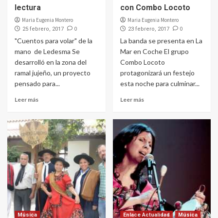
lectura
con Combo Locoto
Maria Eugenia Montero
Maria Eugenia Montero
0
0
25 febrero, 2017
23 febrero, 2017
"Cuentos para volar" de la
La banda se presenta en La
mano de Ledesma Se
Mar en Coche El grupo
desarrolló en la zona del
Combo Locoto
ramal jujeño, un proyecto
protagonizará un festejo
pensado para...
esta noche para culminar...
Leer más
Leer más
Música
Enlace Actualidad
Música