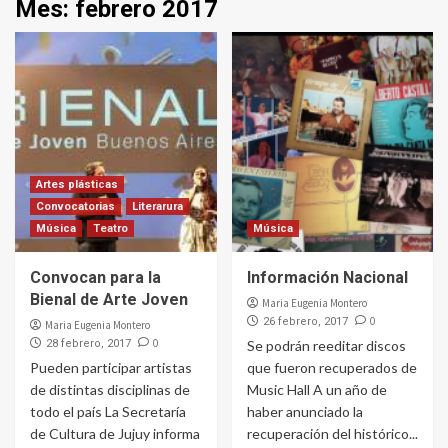
Mes:
febrero 2017
Artes plásticas
Convocatorias
Literarura
Música
Teatro
Música
Convocan para la
Información Nacional
Bienal de Arte Joven
Maria Eugenia Montero
0
26 febrero, 2017
Maria Eugenia Montero
0
28 febrero, 2017
Se podrán reeditar discos
Pueden participar artistas
que fueron recuperados de
de distintas disciplinas de
Music Hall A un año de
todo el país La Secretaría
haber anunciado la
de Cultura de Jujuy informa
recuperación del histórico...