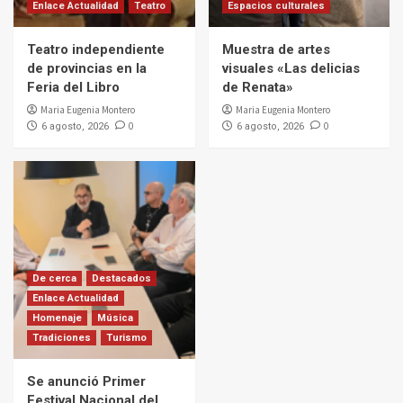
Enlace Actualidad
Teatro
Espacios culturales
Teatro independiente
Muestra de artes
de provincias en la
visuales «Las delicias
Feria del Libro
de Renata»
Maria Eugenia Montero
Maria Eugenia Montero
0
0
6 agosto, 2026
6 agosto, 2026
De cerca
Destacados
Enlace Actualidad
Homenaje
Música
Tradiciones
Turismo
Se anunció Primer
Festival Nacional del