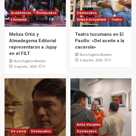
Académicas
Destacados
Destacados
Literarura
Enlace Actualidad
Teatro
Meliza Ortiz y
Teatro tucumano en El
Almadegoma Editorial
Pasillo: «Del aceite a la
representaron a Jujuy
cacerola»
en el FILT
Maria Eugenia Montero
0
6 agosto, 2026
Maria Eugenia Montero
0
6 agosto, 2026
Artes Visuales
De cerca
Destacados
Destacados