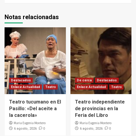
Notas relacionadas
Destacados
De cerca
Destacados
Enlace Actualidad
Teatro
Enlace Actualidad
Teatro
Teatro tucumano en El
Teatro independiente
Pasillo: «Del aceite a
de provincias en la
la cacerola»
Feria del Libro
Maria Eugenia Montero
Maria Eugenia Montero
0
0
6 agosto, 2026
6 agosto, 2026