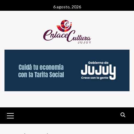
Saltar
6 agosto, 2026
al
contenido
Menú
primario