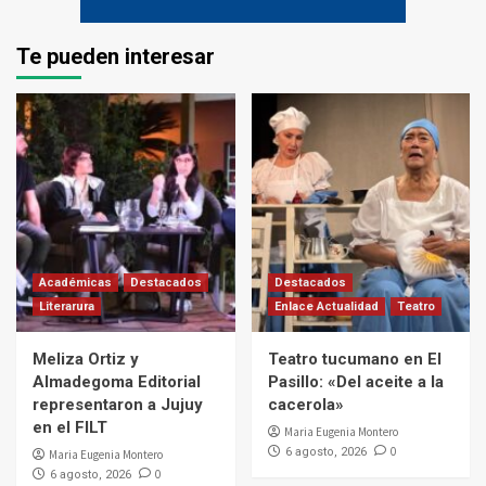
Te pueden interesar
Académicas
Destacados
Destacados
Literarura
Enlace Actualidad
Teatro
Meliza Ortiz y
Teatro tucumano en El
Almadegoma Editorial
Pasillo: «Del aceite a la
representaron a Jujuy
cacerola»
en el FILT
Maria Eugenia Montero
0
6 agosto, 2026
Maria Eugenia Montero
0
6 agosto, 2026