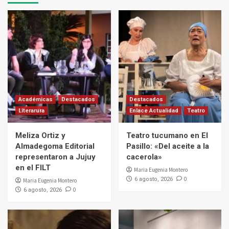
Académicas
Destacados
Destacados
Literarura
Enlace Actualidad
Teatro
Meliza Ortiz y
Teatro tucumano en El
Almadegoma Editorial
Pasillo: «Del aceite a la
representaron a Jujuy
cacerola»
en el FILT
Maria Eugenia Montero
0
6 agosto, 2026
Maria Eugenia Montero
0
6 agosto, 2026