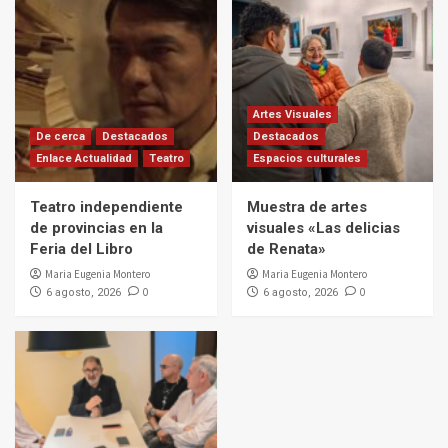
Artes Visuales
De cerca
Destacados
Destacados
Enlace Actualidad
Teatro
Espacios culturales
Teatro independiente
Muestra de artes
de provincias en la
visuales «Las delicias
Feria del Libro
de Renata»
Maria Eugenia Montero
Maria Eugenia Montero
0
0
6 agosto, 2026
6 agosto, 2026