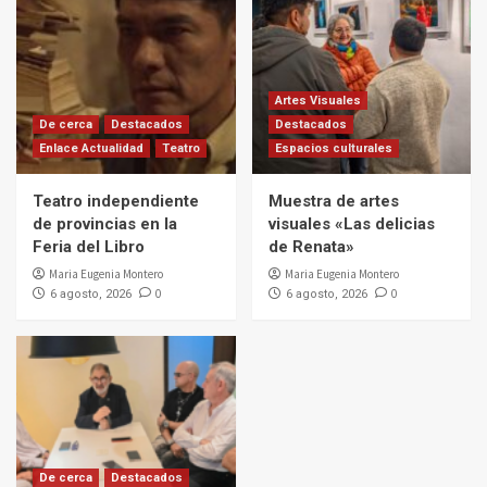
Artes Visuales
De cerca
Destacados
Destacados
Enlace Actualidad
Teatro
Espacios culturales
Teatro independiente
Muestra de artes
de provincias en la
visuales «Las delicias
Feria del Libro
de Renata»
Maria Eugenia Montero
Maria Eugenia Montero
0
0
6 agosto, 2026
6 agosto, 2026
De cerca
Destacados