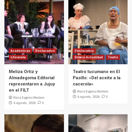
Académicas
Destacados
Destacados
Literarura
Enlace Actualidad
Teatro
Meliza Ortiz y
Teatro tucumano en El
Almadegoma Editorial
Pasillo: «Del aceite a la
representaron a Jujuy
cacerola»
en el FILT
Maria Eugenia Montero
0
6 agosto, 2026
Maria Eugenia Montero
0
6 agosto, 2026