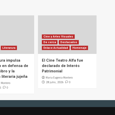
Cine y Artes Visuales
De cerca
Destacados
Literarura
Enlace Actualidad
Homenaje
ura impulsa
El Cine Teatro Alfa fue
n en defensa de
declarado de Interés
ibro y la
Patrimonial
literaria jujeña
Maria Eugenia Montero
0
28 julio, 2026
 Montero
0
6