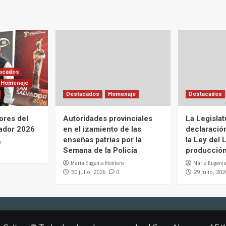
acados
Homenaje
Destacados
Homenaje
Destacados
ores del
Autoridades provinciales
La Legislat
ador 2026
en el izamiento de las
declaració
enseñas patrias por la
la Ley del L
o
Semana de la Policía
producción 
Maria Eugenia Montero
Maria Eugenia
0
30 julio, 2026
29 julio, 202