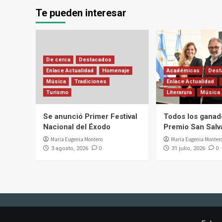
Te pueden interesar
De cerca
Destacados
Enlace Actualidad
Homenaje
Académicas
Dest
Música
Tradiciones
Enlace Actualidad
Turismo
Literarura
Música
Se anunció Primer Festival
Todos los ganad
Nacional del Éxodo
Premio San Salv
Maria Eugenia Montero
Maria Eugenia Monter
0
0
3 agosto, 2026
31 julio, 2026